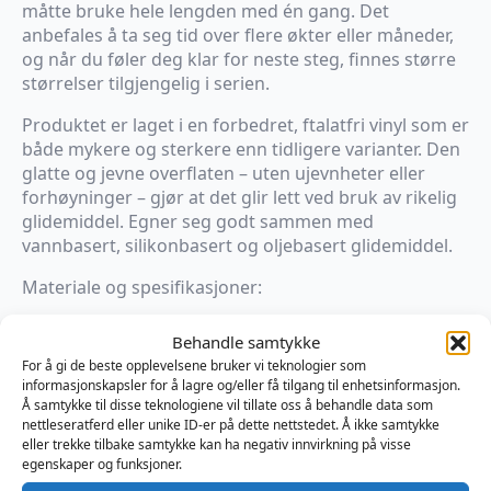
måtte bruke hele lengden med én gang. Det
anbefales å ta seg tid over flere økter eller måneder,
og når du føler deg klar for neste steg, finnes større
størrelser tilgjengelig i serien.
Produktet er laget i en forbedret, ftalatfri vinyl som er
både mykere og sterkere enn tidligere varianter. Den
glatte og jevne overflaten – uten ujevnheter eller
forhøyninger – gjør at det glir lett ved bruk av rikelig
glidemiddel. Egner seg godt sammen med
vannbasert, silikonbasert og oljebasert glidemiddel.
Materiale og spesifikasjoner:
Ftalatfri, forbedret vinyl
Behandle samtykke
For å gi de beste opplevelsene bruker vi teknologier som
Lengde: 70 cm
informasjonskapsler for å lagre og/eller få tilgang til enhetsinformasjon.
Å samtykke til disse teknologiene vil tillate oss å behandle data som
Diameter: 5 cm
nettleseratferd eller unike ID-er på dette nettstedet. Å ikke samtykke
eller trekke tilbake samtykke kan ha negativ innvirkning på visse
Glatt overflate for komfortabel bruk
egenskaper og funksjoner.