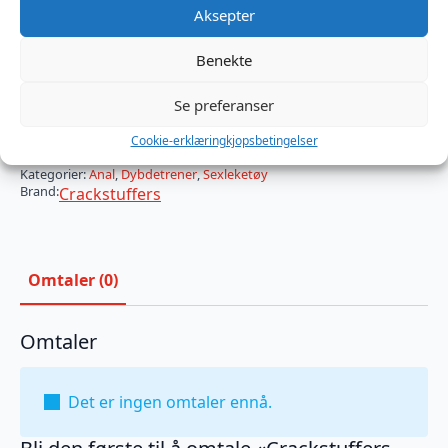
Kompatibel med alle typer glidemiddel
Aksepter
På lager
Benekte
Crackstuffers
Se preferanser
Depth
Legg I Handlekurv
Trainer
50
Cookie-erklæring
kjopsbetingelser
mm
Produktnummer:
MB777036
antall
Kategorier:
Anal
,
Dybdetrener
,
Sexleketøy
Brand:
Crackstuffers
Omtaler (0)
Omtaler
Det er ingen omtaler ennå.