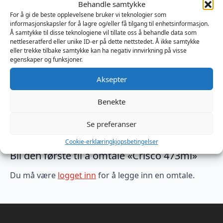
Behandle samtykke
Produktnummer:
MB912501
For å gi de beste opplevelsene bruker vi teknologier som
Kategorier:
Fisting
,
Glid og Hygiene
,
Glidemidler
informasjonskapsler for å lagre og/eller få tilgang til enhetsinformasjon.
Brand:
Crisco
Å samtykke til disse teknologiene vil tillate oss å behandle data som
nettleseratferd eller unike ID-er på dette nettstedet. Å ikke samtykke
eller trekke tilbake samtykke kan ha negativ innvirkning på visse
egenskaper og funksjoner.
Omtaler (0)
Aksepter
Omtaler
Benekte
Se preferanser
Det er ingen omtaler ennå.
Cookie-erklæring
kjopsbetingelser
Bli den første til å omtale «Crisco 473ml»
Du må være
logget inn
for å legge inn en omtale.