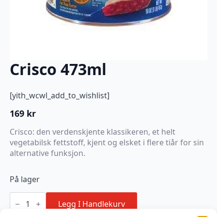
Crisco 473ml
[yith_wcwl_add_to_wishlist]
169
kr
Crisco: den verdenskjente klassikeren, et helt
vegetabilsk fettstoff, kjent og elsket i flere tiår for sin
alternative funksjon.
På lager
Crisco
473ml
Legg I Handlekurv
antall