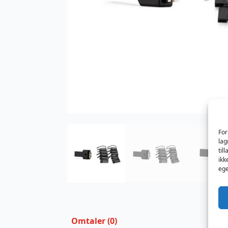
For
lag
til
ikk
ege
Omtaler (0)