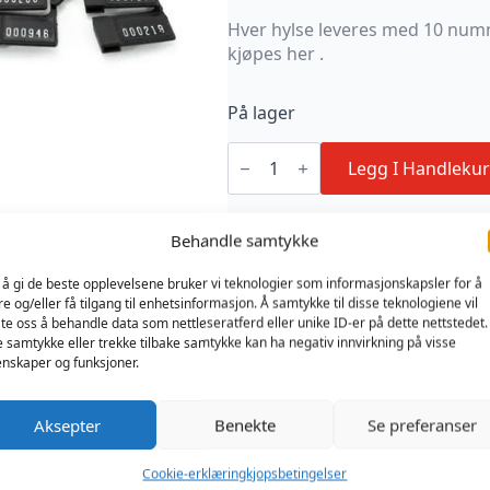
Hver hylse leveres med 10 numm
kjøpes her .
På lager
Double
Key
Legg I Handlekur
Sleeve
(Black)
+
Produktnummer:
Kategorier:
B
10
Behandle samtykke
MSCB9028
Kukbur
Locks
(Security
 å gi de beste opplevelsene bruker vi teknologier som informasjonskapsler for å
Sleve)
re og/eller få tilgang til enhetsinformasjon. Å samtykke til disse teknologiene vil
antall
late oss å behandle data som nettleseratferd eller unike ID-er på dette nettstedet.
e samtykke eller trekke tilbake samtykke kan ha negativ innvirkning på visse
nskaper og funksjoner.
Aksepter
Benekte
Se preferanser
Cookie-erklæring
kjopsbetingelser