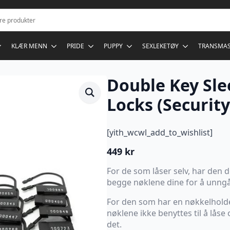
KLÆR MENN
PRIDE
PUPPY
SEXLEKETØY
TRANSMA
Double Key Slee
Locks (Security
[yith_wcwl_add_to_wishlist]
449
kr
For de som låser selv, har den d
begge nøklene dine for å unngå 
For den som har en nøkkelholde
nøklene ikke benyttes til å lås
det.