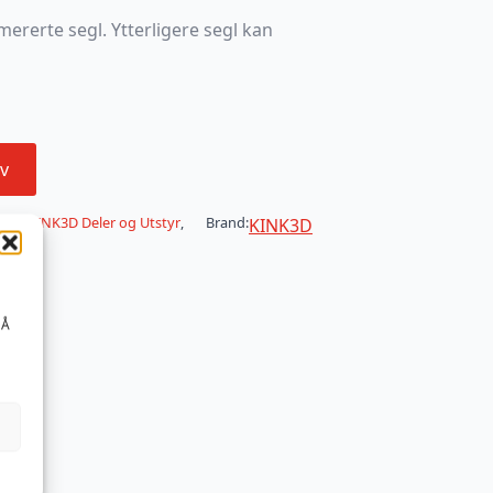
ererte segl. Ytterligere segl kan
v
DSM
,
KINK3D Deler og Utstyr
,
Brand:
KINK3D
 Å