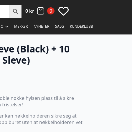
0
kr
0
SC
MERKER
NYHETER
SALG
KUNDEKLUBB
ve (Black) + 10
 Sleve)
oble nøkkelhylsen plass til å sikre
fristelser!
r kan nøkkelholderen sikre seg at
e opp buret uten at nøkkelholderen vet