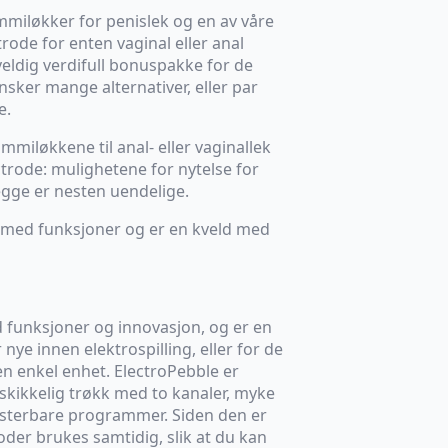
ummiløkker for penislek og en av våre
trode for enten vaginal eller anal
veldig verdifull bonuspakke for de
sker mange alternativer, eller par
e.
miløkkene til anal- eller vaginallek
trode: mulighetene for nytelse for
egge er nesten uendelige.
t med funksjoner og er en kveld med
d funksjoner og innovasjon, og er en
nye innen elektrospilling, eller for de
 enkel enhet. ElectroPebble er
skikkelig trøkk med to kanaler, myke
justerbare programmer. Siden den er
oder brukes samtidig, slik at du kan