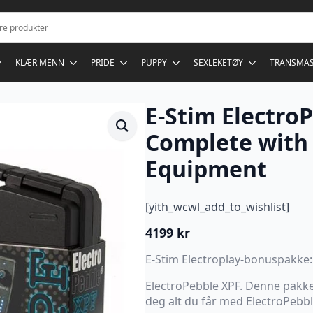
KLÆR MENN
PRIDE
PUPPY
SEXLEKETØY
TRANSMA
E-Stim Electro
Complete with
Equipment
[yith_wcwl_add_to_wishlist]
4199
kr
E-Stim Electroplay-bonuspakke:
ElectroPebble XPF. Denne pakke
deg alt du får med ElectroPebb