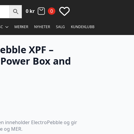
0
kr
0
SC
MERKER
NYHETER
SALG
KUNDEKLUBB
Pebble XPF –
 Power Box and
n inneholder ElectroPebble og gir
le og MER.