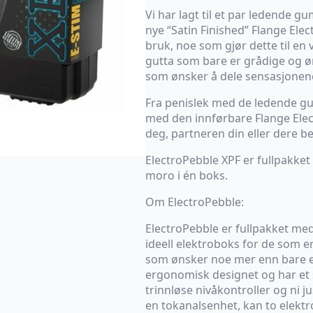
Vi har lagt til et par ledende g
nye “Satin Finished” Flange Elec
bruk, noe som gjør dette til en 
gutta som bare er grådige og øn
som ønsker å dele sensasjonen
Fra penislek med de ledende gum
med den innførbare Flange Elec
deg, partneren din eller dere b
ElectroPebble XPF er fullpakke
moro i én boks.
Om ElectroPebble:
ElectroPebble er fullpakket me
ideell elektroboks for de som er 
som ønsker noe mer enn bare en
ergonomisk designet og har et 
trinnløse nivåkontroller og ni 
en tokanalsenhet, kan to elektr