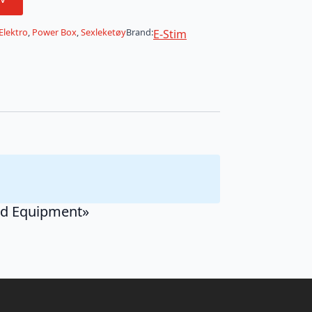
Elektro
,
Power Box
,
Sexleketøy
Brand:
E-Stim
and Equipment»