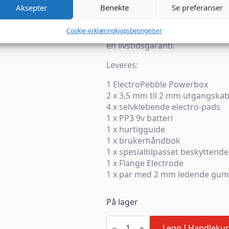
bruksanvisning – alt du trenge
Aksepter
Benekte
Se preferanser
ElectroPebble er designet og byg
Cookie-erklæring
kjopsbetingelser
nyeste sikkerhetsforskriftene i
en livstidsgaranti.
Leveres:
1 ElectroPebble Powerbox
2 x 3,5 mm til 2 mm utgangskab
4 x selvklebende electro-pads
1 x PP3 9v batteri
1 x hurtigguide
1 x brukerhåndbok
1 x spesialtilpasset beskytten
1 x Flange Electrode
1 x par med 2 mm ledende gum
På lager
E-
Stim
Legg I Handlekur