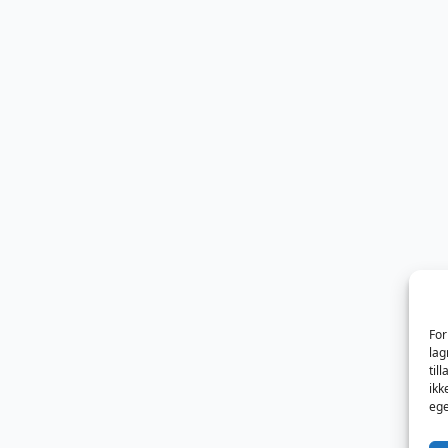
For
lag
til
ikk
ege