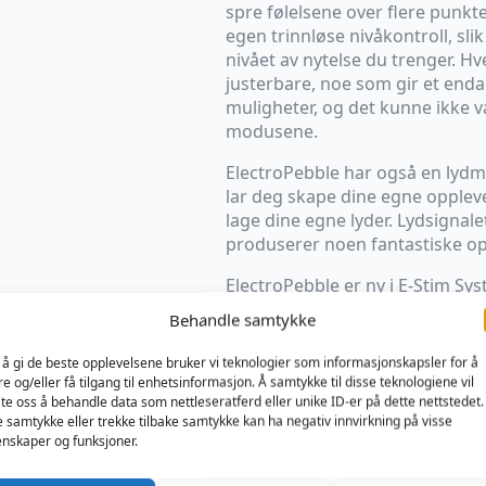
spre følelsene over flere punkt
egen trinnløse nivåkontroll, slik
nivået av nytelse du trenger. 
justerbare, noe som gir et enda
muligheter, og det kunne ikke 
modusene.
ElectroPebble har også en ly
lar deg skape dine egne oppleve
lage dine egne lyder. Lydsignal
produserer noen fantastiske op
ElectroPebble er ny i E-Stim Sys
LifeLine utgjør en serie sterke 
Behandle samtykke
mønstre som alle matcher gje
modusjusteringen, slik at du k
 å gi de beste opplevelsene bruker vi teknologier som informasjonskapsler for å
«tenker».
re og/eller få tilgang til enhetsinformasjon. Å samtykke til disse teknologiene vil
late oss å behandle data som nettleseratferd eller unike ID-er på dette nettstedet.
ElectroPebble leveres i en spe
e samtykke eller trekke tilbake samtykke kan ha negativ innvirkning på visse
nskaper og funksjoner.
mm tilkoblingskabler, batteri, 
elektrodeputer, en hurtigguide 