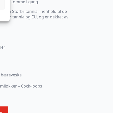
r for å komme i gang.
get i Storbritannia i henhold til de
 Storbritannia og EU, og er dekket av
ler
de bæreveske
miløkker – Cock-loops
v