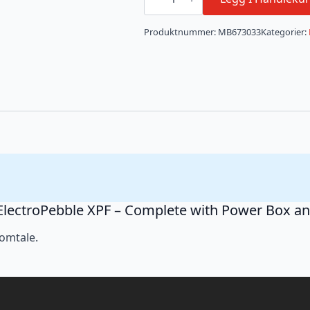
ElectroPebble
XPF
-
Produktnummer:
MB673033
Kategorier:
Complete
with
Power
Box
and
Equipment
antall
im ElectroPebble XPF – Complete with Power Box 
 omtale.