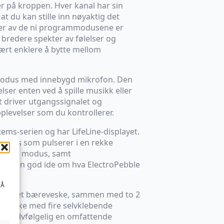
er på kroppen. Hver kanal har sin
 at du kan stille inn nøyaktig det
Hver av de ni programmodusene er
 bredere spekter av følelser og
vært enklere å bytte mellom
dmodus med innebygd mikrofon. Den
lser enten ved å spille musikk eller
et driver utgangssignalet og
plevelser som du kontrollerer.
tems-serien og har LifeLine-displayet.
LED-lys som pulserer i en rekke
ldende modus, samt
an få en god ide om hva ElectroPebble
 Å
siallaget bæreveske, sammen med to 2
en pakke med fire selvklebende
og selvfølgelig en omfattende