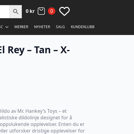
0
kr
0
SC
MERKER
NYHETER
SALG
KUNDEKLUBB
l Rey – Tan – X-
Dildo av Mr. Hankey’s Toys – et
alistiske dildolinje designet for å
 oppslukende opplevelser. Enten du er
ller utforsker dristige opplevelser for