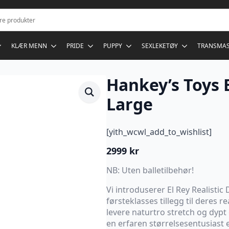
KLÆR MENN
PRIDE
PUPPY
SEXLEKETØY
TRANSMA
Hankey’s Toys E
Large
[yith_wcwl_add_to_wishlist]
2999
kr
NB: Uten balletilbehør!
Vi introduserer El Rey Realistic 
førsteklasses tillegg til deres re
levere naturtro stretch og dypt
en erfaren størrelsesentusiast e