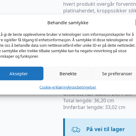
hvert produkt overgår forventni
platinaherdet, kroppssikker sil
slitesterk ytelse som varer.
Behandle samtykke
Smøring: Bruk med vannbaserte 
 å gi de beste opplevelsene bruker vi teknologier som informasjonskapsler for å
glidning.
re og/eller få tilgang til enhetsinformasjon. Å samtykke til disse teknologiene vil
Rengjøring: Vask med varmt van
late oss å behandle data som nettleseratferd eller unike ID-er på dette nettstedet.
spesialisert leketøysrens for g
e samtykke eller trekke tilbake samtykke kan ha negativ innvirkning på visse
Oppbevaring: Tørk helt og oppbe
nskaper og funksjoner.
å bevare premium silikonfinish
Aksepter
Benekte
Se preferanser
Mål:
Omkrets nær hodet (kant): 22,
Omkrets nær midten: 26,67 cm
Cookie-erklæring
kjopsbetingelser
Omkrets nær basen: 24,77 cm
Total lengde: 36,20 cm
Innførbar lengde: 33,02 cm
På vei til lager