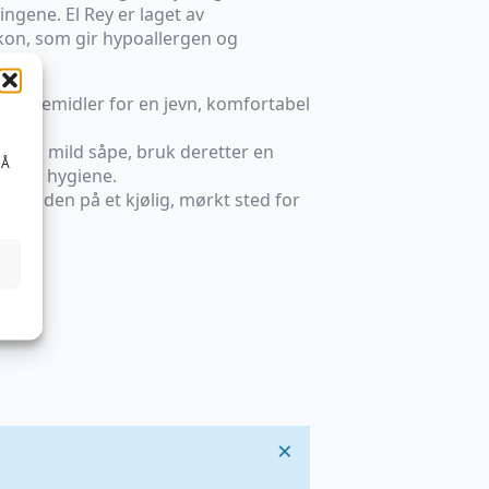
ngene. El Rey er laget av
ikon, som gir hypoallergen og
glidemidler for en jevn, komfortabel
n og mild såpe, bruk deretter en
 Å
rundig hygiene.
var den på et kjølig, mørkt sted for
en.
23 cm
×