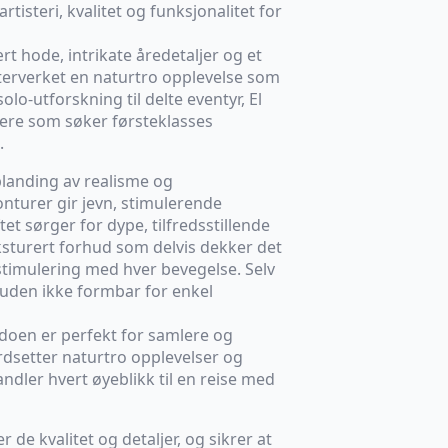
tisteri, kvalitet og funksjonalitet for
 hode, intrikate åredetaljer og et
sterverket en naturtro opplevelse som
solo-utforskning til delte eventyr, El
kere som søker førsteklasses
.
blanding av realisme og
onturer gir jevn, stimulerende
et sørger for dype, tilfredsstillende
ksturert forhud som delvis dekker det
 stimulering med hver bevegelse. Selv
rhuden ikke formbar for enkel
ildoen er perfekt for samlere og
rdsetter naturtro opplevelser og
andler hvert øyeblikk til en reise med
 de kvalitet og detaljer, og sikrer at