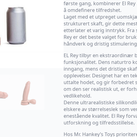
første gang, kombinerer El Rey ar
å omdefinere tilfredshet.
Laget med et utpreget uomskjært
strukturert skaft, gir dette me
etterlater et varig inntrykk. Fra 
Rey er det beste valget for bru
håndverk og dristig stimulering
EL Rey tilbyr en ekstraordinær 
funksjonalitet. Dens naturtro k
inngang, mens det dristige skaft
opplevelser. Designet har en te
uttalte hodet, og gir forbedret
om den ser realistisk ut, er fo
vedlikehold.
Denne ultrarealistiske silikond
elskere av størrelseslek som ve
enestående kvalitet. El Rey forv
utforskning og tilfredsstillelse.
Hos Mr. Hankey’s Toys prioriterer