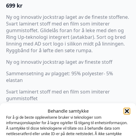
699
kr
Ny og innovativ jockstrap laget av de fineste stoffene.
Svart laminert stoff med en film som imiterer
gummistoffet. Glidelås foran for å leke med den og
Ring Up-teknologi integrert (avtakbar). Sort og bred
linning med AD sort logo i silikon midt på linningen.
Ryggbånd for å løfte den søte rumpa.
Ny og innovativ jockstrap laget av fineste stoff
Sammensetning av plagget: 95% polyester- 5%
elastan
Svart laminert stoff med en film som imiterer
gummistoffet
Zip foran for å leke med den
Behandle samtykke
For å gi de beste opplevelsene bruker vi teknologier som
RING UP-teknologi integrert (avtakbar)
informasjonskapsler for å lagre og/eller få tilgang til enhetsinformasjon.
Å samtykke til disse teknologiene vil tillate oss å behandle data som
Sort og bred linning med AD sort logo i silikon midt
nettleseratferd eller unike ID-er på dette nettstedet. Å ikke samtykke