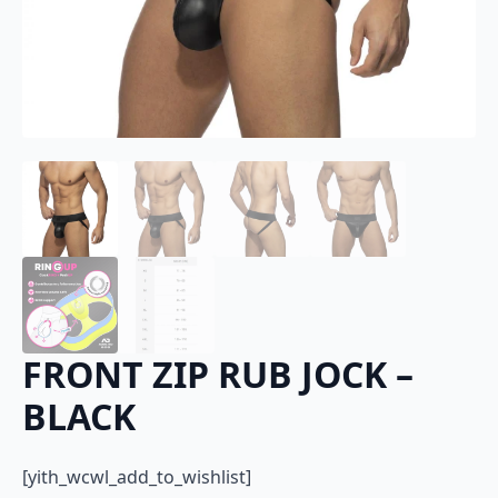
FRONT ZIP RUB JOCK –
BLACK
[yith_wcwl_add_to_wishlist]