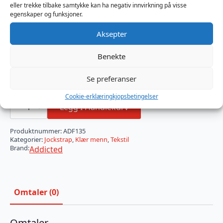
på linningen
eller trekke tilbake samtykke kan ha negativ innvirkning på visse
egenskaper og funksjoner.
Ryggbånd for å løfte den søte rumpa
Aksepter
Designet og laget i Barcelona
Benekte
Størrelse
Se preferanser
Cookie-erklæring
kjopsbetingelser
FRONT
ZIP
Legg I Handlekurv
RUB
JOCK
-
Produktnummer:
ADF135
BLACK
Kategorier:
Jockstrap
,
Klær menn
,
Tekstil
antall
Brand:
Addicted
Omtaler (0)
Omtaler