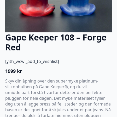
Gape Keeper 108 – Forge
Red
[yith_wcwl_add_to_wishlist]
1999
kr
Skyv din åpning over den supermyke platinum-
silikonbulben på Gape Keeper®, og du vil
umiddelbart forstå hvorfor dette er den perfekte
pluggen for hele dagen. Det myke materialet fyller
deg uten å legge press på feil steder, og den formede
basen er designet for å skjules under et par jeans. Nå
trenger du aldri å forlate hjemmet uten pluggen