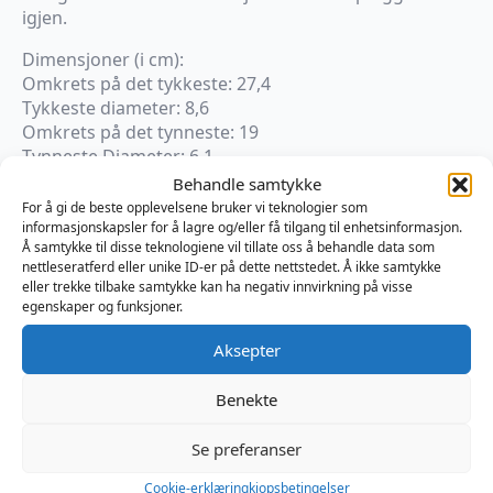
igjen.
Dimensjoner (i cm):
Omkrets på det tykkeste: 27,4
Tykkeste diameter: 8,6
Omkrets på det tynneste: 19
Tynneste Diameter: 6,1
Innførbar lengde: 17,1
Behandle samtykke
For å gi de beste opplevelsene bruker vi teknologier som
informasjonskapsler for å lagre og/eller få tilgang til enhetsinformasjon.
Kun 1 på lager
Å samtykke til disse teknologiene vil tillate oss å behandle data som
nettleseratferd eller unike ID-er på dette nettstedet. Å ikke samtykke
eller trekke tilbake samtykke kan ha negativ innvirkning på visse
Legg I Handlekurv
egenskaper og funksjoner.
Produktnummer:
TTGPK108R
Aksepter
Kategorier:
Analplugg
,
Fan
,
Sexleketøy
Brand:
Topped Toys
Benekte
Se preferanser
Omtaler (0)
Cookie-erklæring
kjopsbetingelser