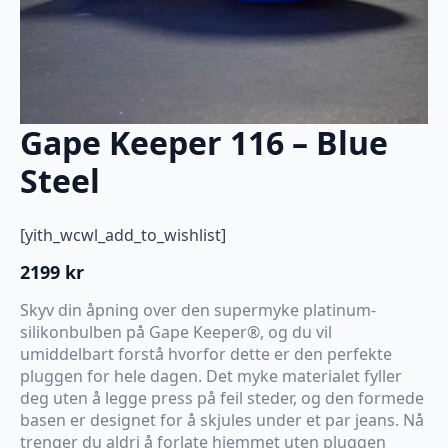
Gape Keeper 116 – Blue
Steel
[yith_wcwl_add_to_wishlist]
2199
kr
Skyv din åpning over den supermyke platinum-
silikonbulben på Gape Keeper®, og du vil
umiddelbart forstå hvorfor dette er den perfekte
pluggen for hele dagen. Det myke materialet fyller
deg uten å legge press på feil steder, og den formede
basen er designet for å skjules under et par jeans. Nå
trenger du aldri å forlate hjemmet uten pluggen