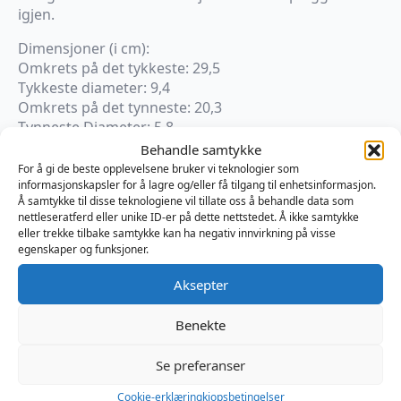
igjen.
Dimensjoner (i cm):
Omkrets på det tykkeste: 29,5
Tykkeste diameter: 9,4
Omkrets på det tynneste: 20,3
Tynneste Diameter: 5,8
Innførbar lengde: 17,8
Behandle samtykke
For å gi de beste opplevelsene bruker vi teknologier som
informasjonskapsler for å lagre og/eller få tilgang til enhetsinformasjon.
Kun 1 på lager
Å samtykke til disse teknologiene vil tillate oss å behandle data som
nettleseratferd eller unike ID-er på dette nettstedet. Å ikke samtykke
eller trekke tilbake samtykke kan ha negativ innvirkning på visse
Legg I Handlekurv
egenskaper og funksjoner.
Produktnummer:
TTGPK116B
Aksepter
Kategorier:
Analplugg
,
Fan
,
Sexleketøy
Brand:
Topped Toys
Benekte
Se preferanser
Omtaler (0)
Cookie-erklæring
kjopsbetingelser