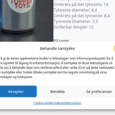
Omkrets på det tykkeste: 14
Tykkeste diameter: 4,4
Omkrets på det tynneste: 8,4
Tynneste Diameter: 2,5
Innførbar lengde: 12
På lager
Behandle samtykke
Gape
Keeper
Legg I Handlekur
55
 å gi de beste opplevelsene bruker vi teknologier som informasjonskapsler for å
-
re og/eller få tilgang til enhetsinformasjon. Å samtykke til disse teknologiene vil
Blue
Produktnummer:
Kategorier:
late oss å behandle data som nettleseratferd eller unike ID-er på dette nettstedet.
Steel
TTGPK55B
Sexleketøy
e samtykke eller trekke tilbake samtykke kan ha negativ innvirkning på visse
antall
nskaper og funksjoner.
Aksepter
Benekte
Se preferanser
Cookie-erklæring
kjopsbetingelser