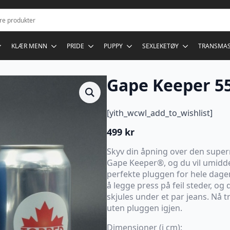
KLÆR MENN
PRIDE
PUPPY
SEXLEKETØY
TRANSMA
Gape Keeper 55
[yith_wcwl_add_to_wishlist]
499
kr
Skyv din åpning over den supe
Gape Keeper®, og du vil umidde
perfekte pluggen for hele dagen
å legge press på feil steder, o
skjules under et par jeans. Nå 
uten pluggen igjen.
Dimensjoner (i cm):