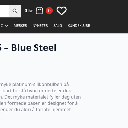
0
kr
0
SC
MERKER
NYHETER
SALG
KUNDEKLUBB
 – Blue Steel
rmyke platinum-silikonbulben på
lbart forstå hvorfor dette er den
. Det myke materialet fyller deg uten
g den formede basen er designet for å
trenger du aldri å forlate hjemmet