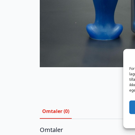
For
lag
til
ikk
ege
Omtaler (0)
Omtaler