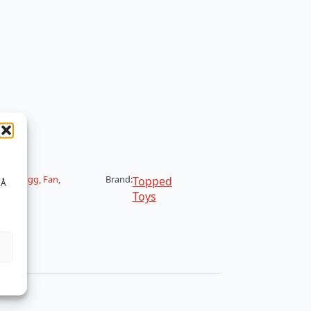
v
Analplugg
,
Fan
,
Brand:
Topped
 Å
Toys