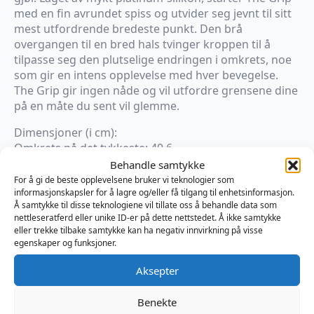
med en fin avrundet spiss og utvider seg jevnt til sitt
mest utfordrende bredeste punkt. Den brå
overgangen til en bred hals tvinger kroppen til å
tilpasse seg den plutselige endringen i omkrets, noe
som gir en intens opplevelse med hver bevegelse.
The Grip gir ingen nåde og vil utfordre grensene dine
på en måte du sent vil glemme.
Dimensjoner (i cm):
Omkrets på det tykkeste: 40,6
Diameter på det tykkeste: 13
Behandle samtykke
Omkrets på det tynneste: 29,8
For å gi de beste opplevelsene bruker vi teknologier som
informasjonskapsler for å lagre og/eller få tilgang til enhetsinformasjon.
Diameter på det tynneste: 9,5
Å samtykke til disse teknologiene vil tillate oss å behandle data som
Innførbar lengde: 20,3
nettleseratferd eller unike ID-er på dette nettstedet. Å ikke samtykke
eller trekke tilbake samtykke kan ha negativ innvirkning på visse
egenskaper og funksjoner.
Kun 1 på lager
Aksepter
Legg I Handlekurv
Benekte