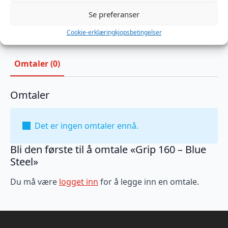
Produktnummer:
TTGRP160B
Kategorier:
Analplugg
,
Fan
,
Sexleketøy
Se preferanser
Brand:
Topped Toys
Cookie-erklæring
kjopsbetingelser
Omtaler (0)
Omtaler
Det er ingen omtaler ennå.
Bli den første til å omtale «Grip 160 – Blue
Steel»
Du må være
logget inn
for å legge inn en omtale.