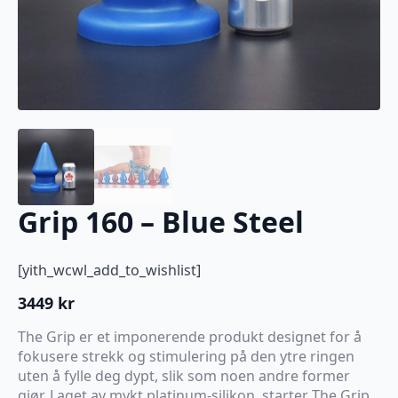
Grip 160 – Blue Steel
[yith_wcwl_add_to_wishlist]
3449
kr
The Grip er et imponerende produkt designet for å
fokusere strekk og stimulering på den ytre ringen
uten å fylle deg dypt, slik som noen andre former
gjør. Laget av mykt platinum-silikon, starter The Grip