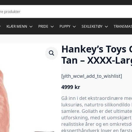
KLÆR MENN
PRIDE
PUPPY
SEXLEKETØY
TRANSMA
Hankey’s Toys G
Tan – XXXX-Lar
[yith_wcwl_add_to_wishlist]
4999
kr
Gå inn i det ekstraordinære med
luksuriøs, naturtro silikondildo
samlere. Goliath er det ultimat
utforskning, med et uomskjært 
realistiske årer og en omkretsd
eksperthåndverk lover en først