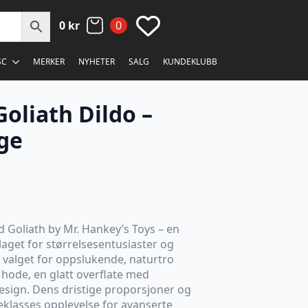
0
kr
0
SC
MERKER
NYHETER
SALG
KUNDEKLUBB
oliath Dildo –
ge
 Goliath by Mr. Hankey’s Toys – en
 laget for størrelsesentusiaster og
e valget for oppslukende, naturtro
hode, en glatt overflate med
esign. Dens dristige proporsjoner og
eklasses opplevelse for avanserte