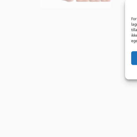
For
lag
til
ikk
ege