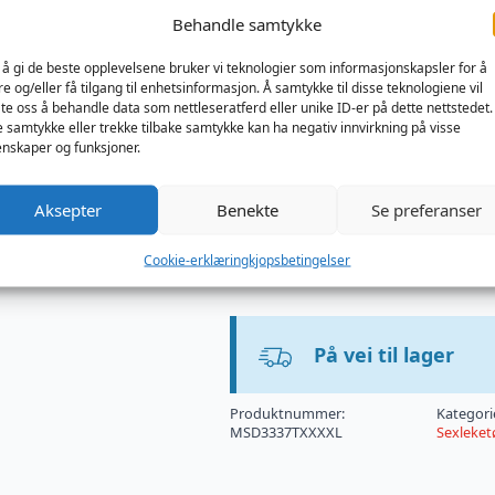
et leketøyssikkert rengjøringsm
Behandle samtykke
Oppbevar på riktig måte: Tørk h
sted for å opprettholde dens lu
 å gi de beste opplevelsene bruker vi teknologier som informasjonskapsler for å
re og/eller få tilgang til enhetsinformasjon. Å samtykke til disse teknologiene vil
Mål:
late oss å behandle data som nettleseratferd eller unike ID-er på dette nettstedet.
e samtykke eller trekke tilbake samtykke kan ha negativ innvirkning på visse
Omkrets nær tuppen av hodet: 
nskaper og funksjoner.
Omkrets rundt den tykkeste del
Omkrets rett under hodet: 32,
Omkrets nær midten av skaftet
Aksepter
Benekte
Se preferanser
Omkrets nær baller: 40,31 cm
Total lengde: 36,20 cm
Cookie-erklæring
kjopsbetingelser
Innførbar lengde: 30,48 cm
På vei til lager
Produktnummer:
Kategori
MSD3337TXXXXL
Sexleket