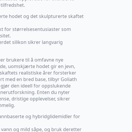
ilfredshet.
rte hodet og det skulpturerte skaftet
t for størrelsesentusiaster som
itet.
rdet silikon sikrer langvarig
rer brukere til å omfavne nye
de, uomskjærte hodet gir en jevn,
skaftets realistiske årer forsterker
rt med en bred base, tilbyr Goliath
 gjør den ideell for oppslukende
rtnerutforskning. Enten du nyter
ense, dristige opplevelser, sikrer
mmelig.
nnbaserte og hybridglidemidler for
 vann og mild såpe, og bruk deretter