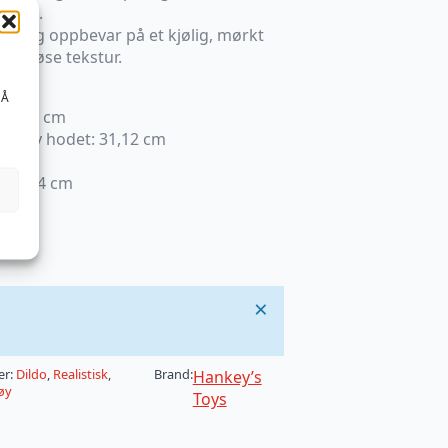
iddel.
elt og oppbevar på et kjølig, mørkt
ksuriøse tekstur.
 Å
20,32 cm
en av hodet: 31,12 cm
39 cm
: 38,74 cm
×
er:
Dildo
,
Realistisk
,
Brand:
Hankey’s
øy
Toys