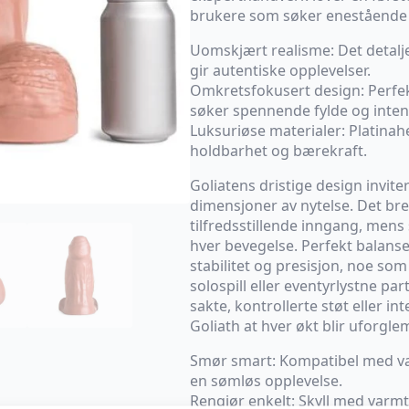
brukere som søker enestående t
Uomskjært realisme: Det detalje
gir autentiske opplevelser.
Omkretsfokusert design: Perfek
søker spennende fylde og intens
Luksuriøse materialer: Platinahe
holdbarhet og bærekraft.
Goliatens dristige design invite
dimensjoner av nytelse. Det bre
tilfredsstillende inngang, mens 
hver bevegelse. Perfekt balanse
stabilitet og presisjon, noe som
solospill eller eventyrlystne pa
sakte, kontrollerte støt eller int
Goliath at hver økt blir uforgle
Smør smart: Kompatibel med va
en sømløs opplevelse.
Rengjør enkelt: Skyll med varmt