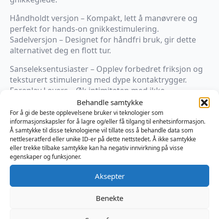
Håndholdt versjon – Kompakt, lett å manøvrere og
perfekt for hands-on gnikkestimulering.
Sadelversjon – Designet for håndfri bruk, gir dette
alternativet deg en flott tur.
Sanseleksentusiaster – Opplev forbedret friksjon og
teksturert stimulering med dype kontaktrygger.
Foreplay Lovers – Øk intimiteten med ikke-
penetrerende stimulering som intensiverer
Behandle samtykke
opphisselse før samleie.
For å gi de beste opplevelsene bruker vi teknologier som
informasjonskapsler for å lagre og/eller få tilgang til enhetsinformasjon.
Diverse lystsøkere – Et sexleketøy som inkluderer
Å samtykke til disse teknologiene vil tillate oss å behandle data som
kjønn som passer for ikke-binære, trans- og skeive
nettleseratferd eller unike ID-er på dette nettstedet. Å ikke samtykke
individer.
eller trekke tilbake samtykke kan ha negativ innvirkning på visse
Kink & Fetish-spillere – Et must-have for fresende
egenskaper og funksjoner.
fetisjelskere som liker dypteksturert stimulering og
Aksepter
presslek.
Platinaherdet silikon – 100 % kroppssikker, giftfri og
Benekte
ftalatfri.