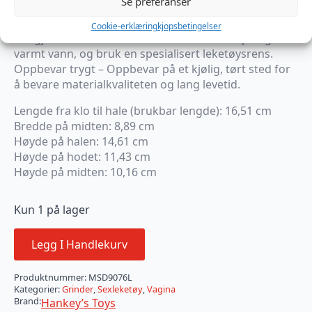
Se preferanser
Bruk smøring – Øk friksjonen og kontroller
intensiteten med vannbaserte eller hybridglidemidler.
Cookie-erklæring
kjopsbetingelser
Rengjør etter hver bruk – Vask med mild såpe og
varmt vann, og bruk en spesialisert leketøysrens.
Oppbevar trygt – Oppbevar på et kjølig, tørt sted for
å bevare materialkvaliteten og lang levetid.
Lengde fra klo til hale (brukbar lengde): 16,51 cm
Bredde på midten: 8,89 cm
Høyde på halen: 14,61 cm
Høyde på hodet: 11,43 cm
Høyde på midten: 10,16 cm
Kun 1 på lager
Legg I Handlekurv
Produktnummer:
MSD9076L
Kategorier:
Grinder
,
Sexleketøy
,
Vagina
Brand:
Hankey’s Toys