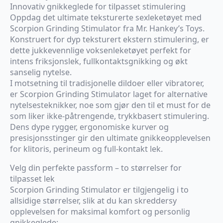
Innovativ gnikkeglede for tilpasset stimulering
Oppdag det ultimate teksturerte sexleketøyet med
Scorpion Grinding Stimulator fra Mr. Hankey’s Toys.
Konstruert for dyp teksturert ekstern stimulering, er
dette jukkevennlige voksenleketøyet perfekt for
intens friksjonslek, fullkontaktsgnikking og økt
sanselig nytelse.
I motsetning til tradisjonelle dildoer eller vibratorer,
er Scorpion Grinding Stimulator laget for alternative
nytelsesteknikker, noe som gjør den til et must for de
som liker ikke-påtrengende, trykkbasert stimulering.
Dens dype rygger, ergonomiske kurver og
presisjonsstinger gir den ultimate gnikkeopplevelsen
for klitoris, perineum og full-kontakt lek.
Velg din perfekte passform – to størrelser for
tilpasset lek
Scorpion Grinding Stimulator er tilgjengelig i to
allsidige størrelser, slik at du kan skreddersy
opplevelsen for maksimal komfort og personlig
gnikkeglede: