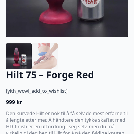
Hilt 75 – Forge Red
[yith_wcwl_add_to_wishlist]
999
kr
Den kurvede Hilt er nok til å få selv de mest erfarne til
å lengte etter mer. Å håndtere den tykke skaftet med
HD-finish er en utfordring i seg selv, men du må
virkelig gi deg hen til Hilt for å nå den fyldige knuten.