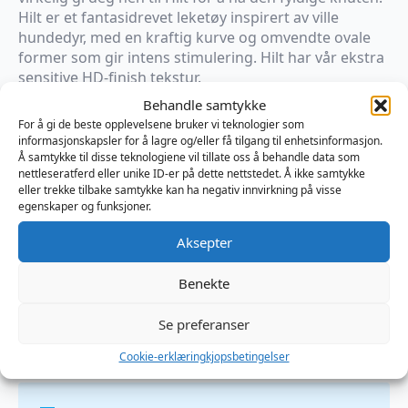
Hilt er et fantasidrevet leketøy inspirert av ville
hundedyr, med en kraftig kurve og omvendte ovale
former som gir intens stimulering. Hilt har vår ekstra
sensitive HD-finish tekstur.
Behandle samtykke
For å gi de beste opplevelsene bruker vi teknologier som
×
På vei til lager
informasjonskapsler for å lagre og/eller få tilgang til enhetsinformasjon.
Å samtykke til disse teknologiene vil tillate oss å behandle data som
nettleseratferd eller unike ID-er på dette nettstedet. Å ikke samtykke
eller trekke tilbake samtykke kan ha negativ innvirkning på visse
Produktnummer:
TTHLT75R
egenskaper og funksjoner.
Kategorier:
Analplugg
,
Fan
,
Sexleketøy
Brand:
Topped Toys
Aksepter
Benekte
Omtaler (0)
Se preferanser
Omtaler
Cookie-erklæring
kjopsbetingelser