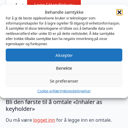
Inhaler
as
Legg I Handlekurv
keyholder
Behandle samtykke
antall
For å gi de beste opplevelsene bruker vi teknologier som
Produktnummer:
MB901100
informasjonskapsler for å lagre og/eller få tilgang til enhetsinformasjon.
Kategorier:
Glid og Hygiene
,
Tilbehør
Brand:
Å samtykke til disse teknologiene vil tillate oss å behandle data som
Mister B
nettleseratferd eller unike ID-er på dette nettstedet. Å ikke samtykke
eller trekke tilbake samtykke kan ha negativ innvirkning på visse
egenskaper og funksjoner.
Omtaler (0)
Aksepter
Benekte
Omtaler
Se preferanser
Det er ingen omtaler ennå.
Cookie-erklæring
kjopsbetingelser
Bli den første til å omtale «Inhaler as
keyholder»
Du må være
logget inn
for å legge inn en omtale.