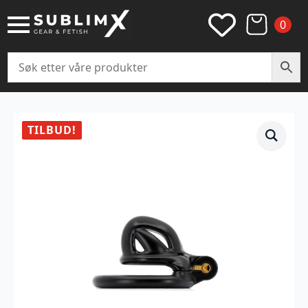
0
TILBUD!