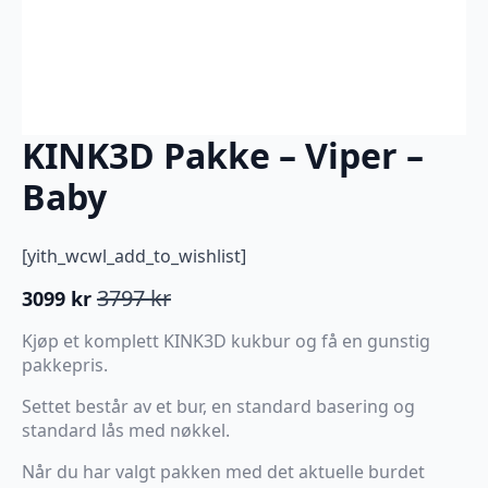
KINK3D Pakke – Viper –
Baby
[yith_wcwl_add_to_wishlist]
3797
kr
3099
kr
Opprinnelig
Nåværende
pris
pris
Kjøp et komplett KINK3D kukbur og få en gunstig
var:
er:
pakkepris.
3797 kr.
3099 kr.
Settet består av et bur, en standard basering og
standard lås med nøkkel.
Når du har valgt pakken med det aktuelle burdet