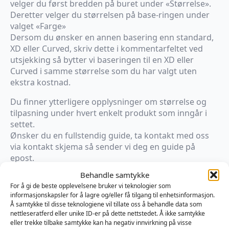
velger du først bredden på buret under «Størrelse».
Deretter velger du størrelsen på base-ringen under
valget «Farge»
Dersom du ønsker en annen basering enn standard,
XD eller Curved, skriv dette i kommentarfeltet ved
utsjekking så bytter vi baseringen til en XD eller
Curved i samme størrelse som du har valgt uten
ekstra kostnad.
Du finner ytterligere opplysninger om størrelse og
tilpasning under hvert enkelt produkt som inngår i
settet.
Ønsker du en fullstendig guide, ta kontakt med oss
via kontakt skjema så sender vi deg en guide på
epost.
Behandle samtykke
Det er mulig å få avtale for prøving av det komplette
For å gi de beste opplevelsene bruker vi teknologier som
buret. Ta kontakt med oss via kontakt skjema om
informasjonskapsler for å lagre og/eller få tilgang til enhetsinformasjon.
dette er ønskelig. Ønsker du å prøve er det viktig at
Å samtykke til disse teknologiene vil tillate oss å behandle data som
du følger instruksjonene som vi vil sende deg på
nettleseratferd eller unike ID-er på dette nettstedet. Å ikke samtykke
forhånd. Tilbud om prøving er kun tilgjengelig på
eller trekke tilbake samtykke kan ha negativ innvirkning på visse