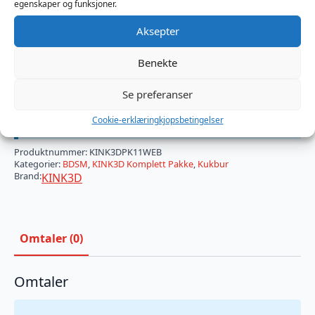
egenskaper og funksjoner.
fastsatte dager og med trent personale.
Aksepter
Vi kan unntaksvis være utsolgt for enkelte artikler. Av
tekniske årsaker kan vi ikke vise lagersaldo på
Benekte
pakketilbudet.
Se preferanser
×
På vei til lager
Cookie-erklæring
kjopsbetingelser
Produktnummer:
KINK3DPK11WEB
Kategorier:
BDSM
,
KINK3D Komplett Pakke
,
Kukbur
Brand:
KINK3D
Omtaler (0)
Omtaler