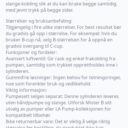
slange-kobling slik at du kan bruke begge samtidig,
med jevnt trykk på begge sider.
Størrelser og bruksanbefaling:
Tilgjengelig i fire ulike størrelser. For best resultat bør
du gradvis gå opp i størrelse. For eksempel: hvis du
bruker B-cup nå, velg B-størrelsen for å oppnå en
gradvis overgang til C-cup.
Funksjoner og fordeler:
Avansert luftventil: Gir rask og enkel frakobling fra
pumpen, samtidig som trykket opprettholdes inne i
sylinderen.
Gummifrie løsninger: Ingen behov for tetningsringer,
noe som forenkler bruk og vedlikehold.
Viktig informasjon:
Pumpesett selges separat: Denne sylinderen leveres
uten håndpumpe og slange. Utforsk Mister B sitt
utvalg av pumper eller LA Pump-kolleksjonen for
kompatibelt tilbehør.
Ikke returnerbar vare: Det er viktig å velge riktig
størrelse før bestilling, da produktet ikke kan