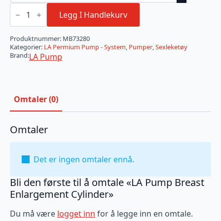
LA
Pump
Legg I Handlekurv
Breast
Enlargement
Cylinder
Produktnummer:
MB73280
antall
Kategorier:
LA Permium Pump - System
,
Pumper
,
Sexleketøy
Brand:
LA Pump
Omtaler (0)
Omtaler
Det er ingen omtaler ennå.
Bli den første til å omtale «LA Pump Breast
Enlargement Cylinder»
Du må være
logget inn
for å legge inn en omtale.