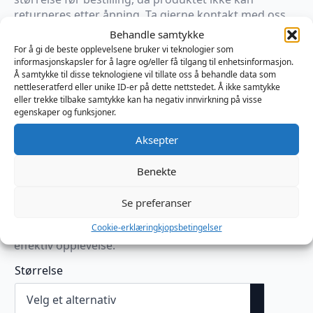
returneres etter åpning. Ta gjerne kontakt med oss
for veiledning før du kjøper.
Behandle samtykke
Kvalitet og garanti:
For å gi de beste opplevelsene bruker vi teknologier som
Produsert i USA: Høy kvalitet, håndlaget og leveres
informasjonskapsler for å lagre og/eller få tilgang til enhetsinformasjon.
Å samtykke til disse teknologiene vil tillate oss å behandle data som
med 1 års garanti.
nettleseratferd eller unike ID-er på dette nettstedet. Å ikke samtykke
Håndverkskvalitet: Diamantskårne og
eller trekke tilbake samtykke kan ha negativ innvirkning på visse
flammebehandlede sylindere gir en jevn og behagelig
egenskaper og funksjoner.
overflate.
Enkel og behagelig i bruk: Designet for komfort og
Aksepter
brukervennlighet uten behov for ekstra tetninger.
Sikker tilkobling: Hurtigkobling sikrer at
Benekte
vakuumtrykket opprettholdes når pumpen kobles
fra.
Se preferanser
Dette produktet kombinerer avansert teknologi med
Cookie-erklæring
kjopsbetingelser
kvalitetshåndverk for å gi brukeren en trygg og
effektiv opplevelse.
Størrelse