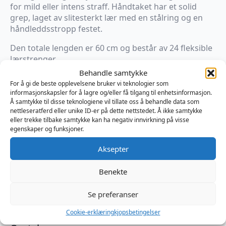
for mild eller intens straff. Håndtaket har et solid
grep, laget av slitesterkt lær med en stålring og en
håndleddsstropp festet.
Den totale lengden er 60 cm og består av 24 fleksible
lærstrenger.
Behandle samtykke
For å gi de beste opplevelsene bruker vi teknologier som
Kun 1 på lager
informasjonskapsler for å lagre og/eller få tilgang til enhetsinformasjon.
Å samtykke til disse teknologiene vil tillate oss å behandle data som
Legg I Handlekurv
nettleseratferd eller unike ID-er på dette nettstedet. Å ikke samtykke
eller trekke tilbake samtykke kan ha negativ innvirkning på visse
egenskaper og funksjoner.
Produktnummer:
OPR134KIO0044
Kategorier:
BDSM
,
Flogger
,
Impacts
Aksepter
Brand:
Kiotos
Benekte
Se preferanser
Omtaler (0)
Cookie-erklæring
kjopsbetingelser