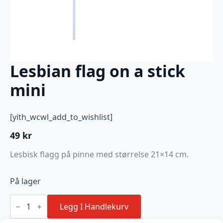
Lesbian flag on a stick
mini
[yith_wcwl_add_to_wishlist]
49
kr
Lesbisk flagg på pinne med størrelse 21×14 cm.
På lager
Lesbian
flag
Legg I Handlekurv
on
a