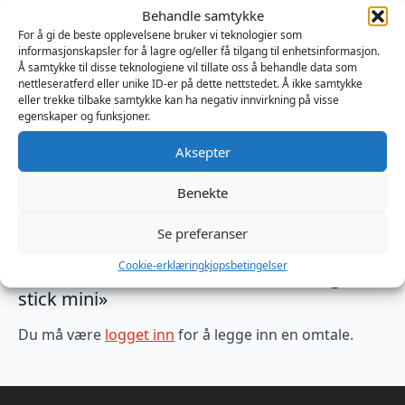
stick
Produktnummer:
HP170570
Behandle samtykke
mini
Kategorier:
Flagg
,
Pride
,
Små Håndflagg
For å gi de beste opplevelsene bruker vi teknologier som
antall
Brand:
Happy Pride
informasjonskapsler for å lagre og/eller få tilgang til enhetsinformasjon.
Å samtykke til disse teknologiene vil tillate oss å behandle data som
nettleseratferd eller unike ID-er på dette nettstedet. Å ikke samtykke
eller trekke tilbake samtykke kan ha negativ innvirkning på visse
egenskaper og funksjoner.
Omtaler (0)
Aksepter
Omtaler
Benekte
Se preferanser
Det er ingen omtaler ennå.
Cookie-erklæring
kjopsbetingelser
Bli den første til å omtale «Lesbian flag on a
stick mini»
Du må være
logget inn
for å legge inn en omtale.