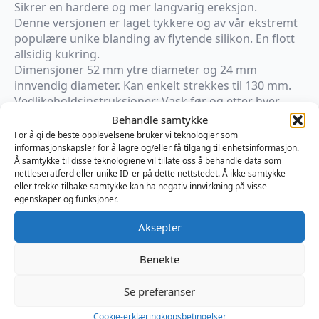
Sikrer en hardere og mer langvarig ereksjon.
Denne versjonen er laget tykkere og av vår ekstremt
populære unike blanding av flytende silikon. En flott
allsidig kukring.
Dimensjoner 52 mm ytre diameter og 24 mm
innvendig diameter. Kan enkelt strekkes til 130 mm.
Vedlikeholdsinstruksjoner: Vask før og etter hver
bruk.
Behandle samtykke
For å gi de beste opplevelsene bruker vi teknologier som
informasjonskapsler for å lagre og/eller få tilgang til enhetsinformasjon.
På lager
Å samtykke til disse teknologiene vil tillate oss å behandle data som
nettleseratferd eller unike ID-er på dette nettstedet. Å ikke samtykke
Liquid
eller trekke tilbake samtykke kan ha negativ innvirkning på visse
Silicone
Legg I Handlekurv
egenskaper og funksjoner.
Big
Boner
Ring
Produktnummer:
DU138906
Aksepter
-
Kategorier:
Kuk og Balle
,
Kukring
,
Sexleketøy
Red
Brand:
Sport Fucker
antall
Benekte
Se preferanser
Omtaler (0)
Cookie-erklæring
kjopsbetingelser