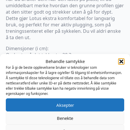
umiddelbart merke hvordan den grunne profilen gjør
at den sitter godt og strekker uten å gå for dypt.
Dette gjør Lotus ekstra komfortabel for langvarig
bruk, og perfekt for mer aktiv plugging, som på
treningssenteret eller på sykkelen. Du vil aldri ønske
å ta den ut.
Dimensjoner (i cm):
Omkrets på det tykkeste: 20,3
Tykkeste diameter: 6,4
Behandle samtykke
Omkrets på det tynneste: 14
For å gi de beste opplevelsene bruker vi teknologier som
informasjonskapsler for å lagre og/eller få tilgang til enhetsinformasjon.
Tynneste Diameter: 4,5
Å samtykke til disse teknologiene vil tillate oss å behandle data som
Innførbar lengde: 11,4
nettleseratferd eller unike ID-er på dette nettstedet. Å ikke samtykke
eller trekke tilbake samtykke kan ha negativ innvirkning på visse
egenskaper og funksjoner.
×
På vei til lager
Aksepter
Produktnummer:
TTLOT080R
Benekte
Kategorier:
Analplugg
,
Fan
,
Sexleketøy
Brand:
Topped Toys