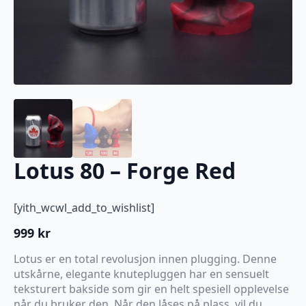
Lotus 80 – Forge Red
[yith_wcwl_add_to_wishlist]
999
kr
Lotus er en total revolusjon innen plugging. Denne
utskårne, elegante knutepluggen har en sensuelt
teksturert bakside som gir en helt spesiell opplevelse
når du bruker den. Når den låses på plass, vil du