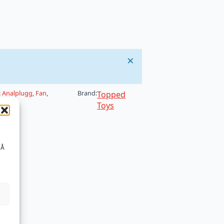
×
:
Analplugg
,
Fan
,
Brand:
Topped
Toys
 Å