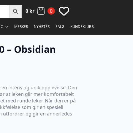
0
kr
0
SC
MERKER
NYHETER
SALG
KUNDEKLUBB
 – Obsidian
 en intens og unik opplevelse. Den
r at leken glir mer komfortabelt
 med runde leker. Når den er på
kkfølelse som gir en spesiell
m utfordrer og gir en annerledes