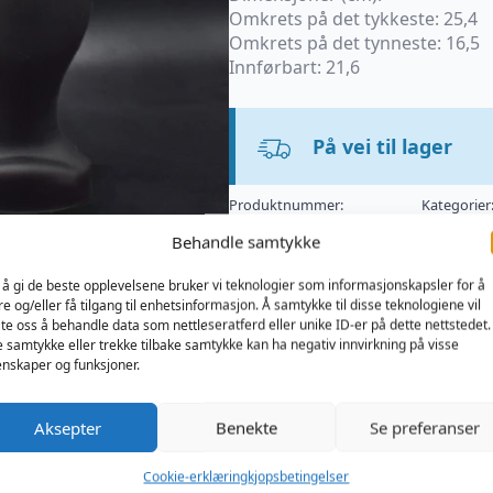
Omkrets på det tykkeste: 25,4
Omkrets på det tynneste: 16,5
Innførbart: 21,6
På vei til lager
Produktnummer:
Kategorier
TTMMK100K
Sexleketøy
Behandle samtykke
 å gi de beste opplevelsene bruker vi teknologier som informasjonskapsler for å
re og/eller få tilgang til enhetsinformasjon. Å samtykke til disse teknologiene vil
late oss å behandle data som nettleseratferd eller unike ID-er på dette nettstedet.
e samtykke eller trekke tilbake samtykke kan ha negativ innvirkning på visse
nskaper og funksjoner.
Aksepter
Benekte
Se preferanser
Cookie-erklæring
kjopsbetingelser