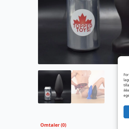
For
lag
til
ikk
ege
Omtaler (0)