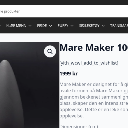
KLÆR MENN
PRIDE
PUPPY
SEXLEKETØY
TRANSMA
Mare Maker 100
[yith_wcwl_add_to_wishlist]
1999
kr
Mare Maker er designet for å gi
ovale formen på Mare Maker gjø
gjennom bekkenet sammenlignet
plass, skaper den en intens stre
opplevelse. Dette er en leke so
opplevelse.
Dimensjoner (cm):