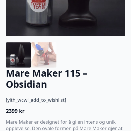
Mare Maker 115 –
Obsidian
[yith_wcwl_add_to_wishlist]
2399
kr
Mare Maker er designet for å gi en intens og unik
opplevelse. Den ovale formen på Mare Maker gjør at