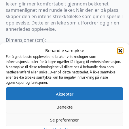
leken glir mer komfortabelt gjennom bekkenet
sammenlignet med runde leker. Når den er på plass,
skaper den en intens strekkfølelse som gir en spesiell
opplevelse. Dette er en leke som utfordrer og gir en
annerledes opplevelse.
Dimensjoner (cm):
Omkrets på det tykkeste: 29,2
Behandle samtykke
Omkrets på det tynneste: 18,4
For å gi de beste opplevelsene bruker vi teknologier som
Innførbart: 21
informasjonskapsler for å lagre og/eller få tilgang til enhetsinformasjon.
Å samtykke til disse teknologiene vil tillate oss å behandle data som
nettleseratferd eller unike ID-er på dette nettstedet. Å ikke samtykke
×
eller trekke tilbake samtykke kan ha negativ innvirkning på visse
På vei til lager
egenskaper og funksjoner.
Aksepter
Produktnummer:
TTMMK115K
Kategorier:
Analplugg
,
Fan
,
Sexleketøy
Brand:
Topped Toys
Benekte
Se preferanser