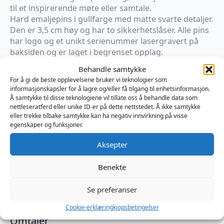
til et inspirerende møte eller samtale.
Hard emaljepins i gullfarge med matte svarte detaljer.
Den er 3,5 cm høy og har to sikkerhetslåser. Alle pins
har logo og et unikt serienummer lasergravert på
baksiden og er laget i begrenset opplag.
Behandle samtykke
På lager
For å gi de beste opplevelsene bruker vi teknologier som
informasjonskapsler for å lagre og/eller få tilgang til enhetsinformasjon.
Master
Å samtykke til disse teknologiene vil tillate oss å behandle data som
of
Legg I Handlekurv
nettleseratferd eller unike ID-er på dette nettstedet. Å ikke samtykke
the
eller trekke tilbake samtykke kan ha negativ innvirkning på visse
House
egenskaper og funksjoner.
Pin
Produktnummer:
MRWN11082
-
Kategorier:
Klær menn
,
Smykker
PUPPY
Aksepter
Brand:
Master of the House
PLAY
antall
Benekte
Se preferanser
Omtaler (0)
Cookie-erklæring
kjopsbetingelser
Omtaler