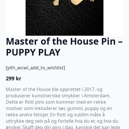
Master of the House Pin –
PUPPY PLAY
[yith_wcwl_add_to_wishlist]
299
kr
Master of the House ble opprettet i 2017, og
produserer kunstneriske smykker i Amsterdam.
Dette er flott pins som kommer med en rekke
motiver som inkluderer lær, gummi, puppy og en
rekke andre fetisjer. En flott og sublim måte å
uttrykke deg selv på og fortelle hva du er, og hva du
ønsker. Skaff deg din pins i dag, kanskje det kan lede