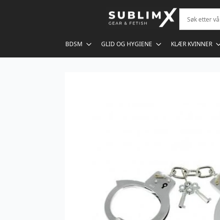
BDSM
GLID OG HYGIENE
KLÆR KVINNER