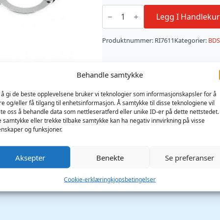
Metal
Police
Legg I Handlekur
Hand
Cuffs
Chain
Produktnummer:
RI7611
Kategorier:
BD
-
Silver
antall
Behandle samtykke
 å gi de beste opplevelsene bruker vi teknologier som informasjonskapsler for å
re og/eller få tilgang til enhetsinformasjon. Å samtykke til disse teknologiene vil
late oss å behandle data som nettleseratferd eller unike ID-er på dette nettstedet.
e samtykke eller trekke tilbake samtykke kan ha negativ innvirkning på visse
nskaper og funksjoner.
Aksepter
Benekte
Se preferanser
Cookie-erklæring
kjopsbetingelser