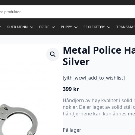
KLÆR MENN
PRIDE
PUPPY
SEXLEKETØY
TRANSMA
Metal Police H
Silver
[yith_wcwl_add_to_wishlist]
399
kr
Håndjern av høy kvalitet i solid
nøkler. De er laget av solid stål 
håndjernene kan kun åpnes me
På lager