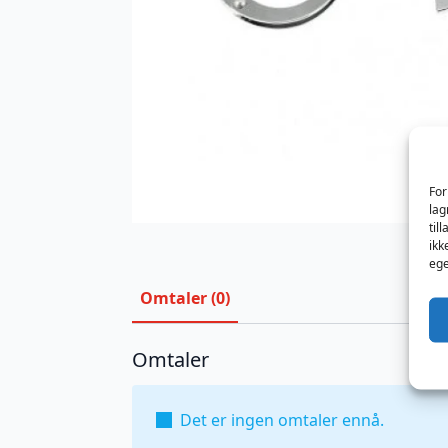
For
lag
til
ikk
ege
Omtaler (0)
Omtaler
Det er ingen omtaler ennå.