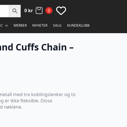
0
kr
0
SC
MERKER
NYHETER
SALG
KUNDEKLUBB
and Cuffs Chain –
 metall med tre koblingslenker og to
og er ikke fleksible. Disse
d nøklene.