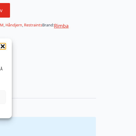
v
SM
,
Håndjern
,
Restraints
Brand:
Rimba
 Å