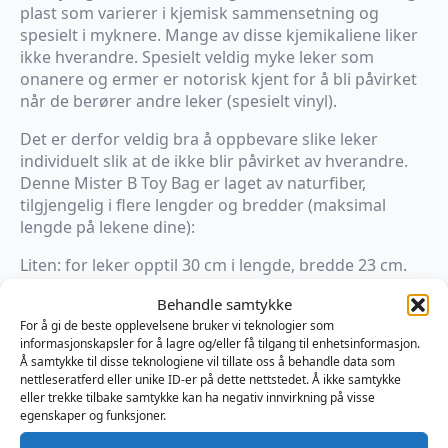
plast som varierer i kjemisk sammensetning og
spesielt i myknere. Mange av disse kjemikaliene liker
ikke hverandre. Spesielt veldig myke leker som
onanere og ermer er notorisk kjent for å bli påvirket
når de berører andre leker (spesielt vinyl).
Det er derfor veldig bra å oppbevare slike leker
individuelt slik at de ikke blir påvirket av hverandre.
Denne Mister B Toy Bag er laget av naturfiber,
tilgjengelig i flere lengder og bredder (maksimal
lengde på lekene dine):
Liten: for leker opptil 30 cm i lengde, bredde 23 cm.
Medium: for leker opptil 45 cm i lengde, bredde 23
Behandle samtykke
cm.
For å gi de beste opplevelsene bruker vi teknologier som
Large: for leker opptil 75 cm i lengde, bredde 23 cm.
informasjonskapsler for å lagre og/eller få tilgang til enhetsinformasjon.
Ekstra stor: for flere leker er lengden på posen 50 cm,
Å samtykke til disse teknologiene vil tillate oss å behandle data som
bredde 35 cm.
nettleseratferd eller unike ID-er på dette nettstedet. Å ikke samtykke
eller trekke tilbake samtykke kan ha negativ innvirkning på visse
Tilgjengelig i sort eller rød.
egenskaper og funksjoner.