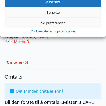
Farge
Aksepter
Benekte
Mister
B
Legg I Handlekurv
Se preferanser
CARE
Toy
Cookie-erklæring
kjopsbetingelser
Bag
Produktnummer:
MB999051
-
Kategorier:
Sexleketøy
,
Tilbehør
S
Brand:
Mister B
antall
Omtaler (0)
Omtaler
Det er ingen omtaler ennå.
Bli den første til å omtale «Mister B CARE