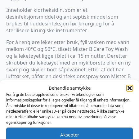
Inneholder klorheksidin, som er et
desinfeksjonsmiddel og antiseptisk middel som
brukes til huddesinfeksjon før kirurgi og for å
sterilisere kirurgiske instrumenter.
For å rengjøre leker etter bruk, fyll vasken med vann
mellom 40°C og 50°C, tilsett Mister B Care Toy Wash
og la leketøyet ligge i bløt i ca. 15 minutter. Deretter
skrubber du leketøyet med en myk børste eller en ny
svamp og skyller bort såpevannet. Etter at det har
lufttørket, påfør en desinfeksjonsspray som Mister B
Care Toy Clean Spray for best beskyttelse. Vær
Behandle samtykke
oppmerksom på at midlene i desinfeksjonssprayen
For å gi de beste opplevelsene bruker vi teknologier som
kan gjøre blanke overflater matte.
informasjonskapsler for å lagre og/eller få tilgang til enhetsinformasjon.
Å samtykke til disse teknologiene vil tillate oss å behandle data som
Fra et seksuelt helseperspektiv bør et leketøy enten
nettleseratferd eller unike ID-er på dette nettstedet. Å ikke samtykke
bare brukes av én person om gangen, dekkes av et
eller trekke tilbake samtykke kan ha negativ innvirkning på visse
kondom, eller rengjøres grundig mellom partnere.
egenskaper og funksjoner.
Aksepter