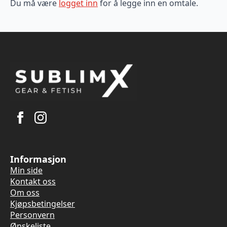
Du må være
logget inn
for å legge inn en omtale.
Informasjon
Min side
Kontakt oss
Om oss
Kjøpsbetingelser
Personvern
Ønskeliste