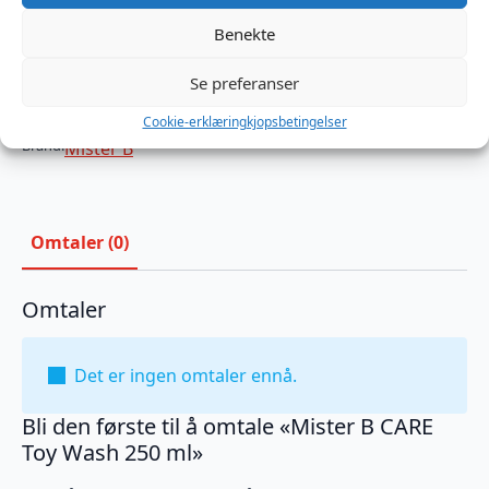
På lager
Benekte
Mister
B
Legg I Handlekurv
CARE
Se preferanser
Toy
Wash
Produktnummer:
MB330313
250
Cookie-erklæring
kjopsbetingelser
Kategorier:
Glid og Hygiene
,
Hygiene og Intimpleie
,
Leketøys rens
ml
Brand:
Mister B
antall
Omtaler (0)
Omtaler
Det er ingen omtaler ennå.
Bli den første til å omtale «Mister B CARE
Toy Wash 250 ml»