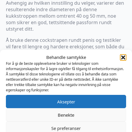
Avhengig av hvilken innstilling du velger, varierer den
resulterende indre diameteren på denne
kukkstroppen mellom omtrent 40 og 50 mm, noe
som sikrer en god, tettsittende passform rundt
utstyret ditt.
Å bruke denne cockstrapen rundt penis og testikler
vil føre til lengre og hardere ereksjoner, som både du
og din partner vil sette pris på.
Behandle samtykke
For å gi de beste opplevelsene bruker vi teknologier som
Kommer i fargene: Rød, blå, gul og hvit
informasjonskapsler for å lagre og/eller få tilgang til enhetsinformasjon.
Å samtykke til disse teknologiene vil tillate oss å behandle data som
nettleseratferd eller unike ID-er på dette nettstedet. Å ikke samtykke
Kun 1 på lager
eller trekke tilbake samtykke kan ha negativ innvirkning på visse
egenskaper og funksjoner.
Legg I Handlekurv
Aksepter
Produktnummer:
MB500410
Kategorier:
Kuk og Balle
,
Kukring
,
Sexleketøy
Benekte
Brand:
Mister B
Se preferanser