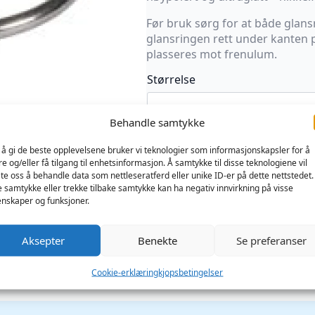
Før bruk sørg for at både glans
glansringen rett under kanten på
plasseres mot frenulum.
Størrelse
Behandle samtykke
Mister
B
Legg I Handlekur
 å gi de beste opplevelsene bruker vi teknologier som informasjonskapsler for å
Hardware
re og/eller få tilgang til enhetsinformasjon. Å samtykke til disse teknologiene vil
Glans
late oss å behandle data som nettleseratferd eller unike ID-er på dette nettstedet.
Ring
Produktnummer:
MB56575
Kategorier:
B
With
e samtykke eller trekke tilbake samtykke kan ha negativ innvirkning på visse
Ball
nskaper og funksjoner.
antall
Aksepter
Benekte
Se preferanser
Cookie-erklæring
kjopsbetingelser