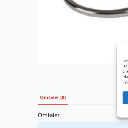
For
lag
til
ikk
ege
Omtaler (0)
Omtaler