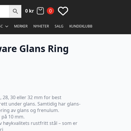
0
kr
0
SC
MERKER
NYHETER
SALG
KUNDEKLUBB
are Glans Ring
 28, 30 eller 32 mm for best
t rett under glans. Samtidig har glans-
ering av glans og frenulum.
r på 10 mm.
 høykvalitets rustfritt stål – som er
ri