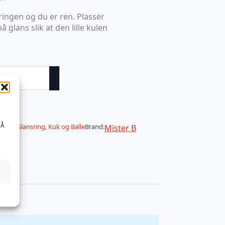
ringen og du er ren. Plasser
 glans slik at den lille kulen
v
 Å
DSM
,
Glansring
,
Kuk og Balle
Brand:
Mister B