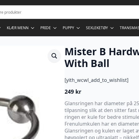
KLÆR MENN
PRIDE
PUPPY
SEXLEKETØY
TRANSMA
Mister B Hardw
With Ball
[yith_wcwl_add_to_wishlist]
249
kr
Glansringen har diameter på 25,
tilpasning slik at den sitter fas
ringen er kule for bedre stimul
Frenulumkulen har en diamete
Glansringen og kulen er laget av
høypolert og ultraglatt – nikkelf