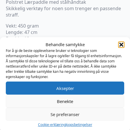
Polstret Lærpaddle med stålhåndtak
Skikkelig verktøy for noen som trenger en passende
straff.
Vekt: 450 gram
Lengde: 47 cm
Bredde: 10 cm
Behandle samtykke
For å gi de beste opplevelsene bruker vi teknologier som
På lager
informasjonskapsler for å lagre og/eller få tilgang til enhetsinformasjon.
Å samtykke til disse teknologiene vil tillate oss å behandle data som
Mister
nettleseratferd eller unike ID-er på dette nettstedet. Å ikke samtykke
B
Legg I Handlekurv
eller trekke tilbake samtykke kan ha negativ innvirkning på visse
Iron
egenskaper og funksjoner.
Leather
Paddle
Produktnummer:
MB652502
-
Aksepter
Kategorier:
BDSM
,
Impacts
,
Paddle
Padded
Brand:
Mister B
-
L
Benekte
antall
Se preferanser
Omtaler (0)
Cookie-erklæring
kjopsbetingelser