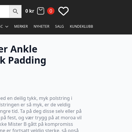
0
kr
0
SC
MERKER
NYHETER
SALG
KUNDEKLUBB
er Ankle
ck Padding
d en deilig tykk, myk polstring i
stringen er så myk, er de veldig
gre tid. Ta på deg disse selv eller på
 på fest, og vær trygg på at moroa vil
ikke Mister B gått på kompromiss
e er fortsatt veldig sterke, så også