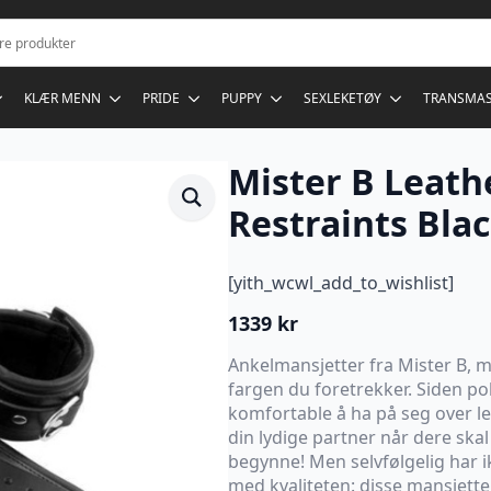
KLÆR MENN
PRIDE
PUPPY
SEXLEKETØY
TRANSMA
Mister B Leath
Restraints Bla
[yith_wcwl_add_to_wishlist]
1339
kr
Ankelmansjetter fra Mister B, me
fargen du foretrekker. Siden pol
komfortable å ha på seg over len
din lydige partner når dere skal
begynne! Men selvfølgelig har 
med kvaliteten: disse mansjetten