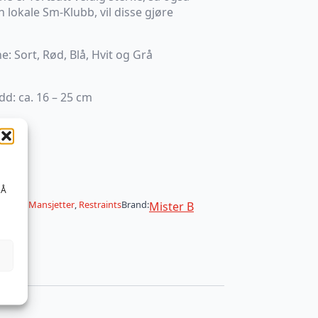
 lokale Sm-Klubb, vil disse gjøre
e: Sort, Rød, Blå, Hvit og Grå
d: ca. 16 – 25 cm
 Å
BDSM
,
Mansjetter
,
Restraints
Brand:
Mister B