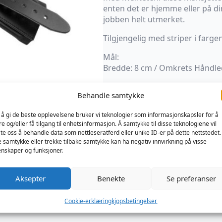
enten det er hjemme eller på din
jobben helt utmerket.
Tilgjengelig med striper i fargen
Mål:
Bredde: 8 cm / Omkrets Håndled
Kun 1 på lager
Behandle samtykke
 å gi de beste opplevelsene bruker vi teknologier som informasjonskapsler for å
Legg I Handlekurv
re og/eller få tilgang til enhetsinformasjon. Å samtykke til disse teknologiene vil
late oss å behandle data som nettleseratferd eller unike ID-er på dette nettstedet.
e samtykke eller trekke tilbake samtykke kan ha negativ innvirkning på visse
Produktnummer:
MB610480
Kategorier:
nskaper og funksjoner.
Aksepter
Benekte
Se preferanser
Cookie-erklæring
kjopsbetingelser