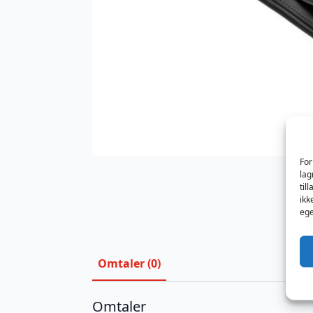
For
lag
til
ikk
ege
Omtaler (0)
Omtaler