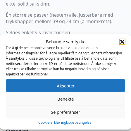
ekte, solid sal-skinn.
Én størrelse passer (nesten) alle. Justerbare med
trykknapper, mellom 39 og 24 cm (armomkrets).
Selges enkeltvis, hver for seg.
Behandle samtykke
På lager
For å gi de beste opplevelsene bruker vi teknologier som
informasjonskapsler for å lagre og/eller få tilgang til enhetsinformasjon.
Mister
Å samtykke til disse teknologiene vil tillate oss å behandle data som
B
Legg I Handlekurv
nettleseratferd eller unike ID-er på dette nettstedet. Å ikke samtykke
Leather
eller trekke tilbake samtykke kan ha negativ innvirkning på visse
Biceps
egenskaper og funksjoner.
Band
Produktnummer:
MB615027
Stitched
Kategorier:
Klær menn
,
Lær
,
Tilbehør
Aksepter
-
Brand:
Mister B
Brown
antall
Benekte
Se preferanser
Omtaler (0)
Cookie-erklæring
kjopsbetingelser