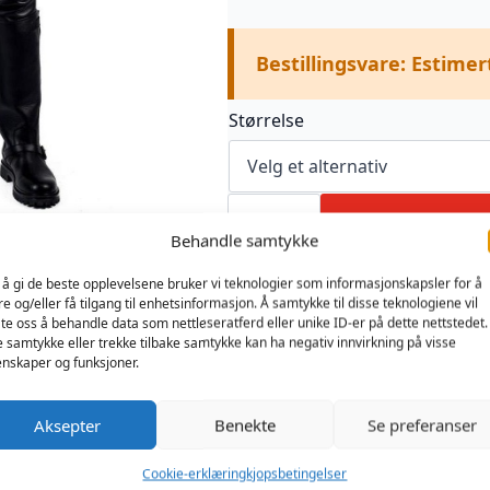
Bestillingsvare: Estimer
Størrelse
Mister
B
Legg I Handlekur
Leather
Behandle samtykke
Convertible
Jeans
Produktnummer:
Kategorier:
Bukser,
 å gi de beste opplevelsene bruker vi teknologier som informasjonskapsler for å
antall
MB10052
Lær Bestillingsvare
re og/eller få tilgang til enhetsinformasjon. Å samtykke til disse teknologiene vil
late oss å behandle data som nettleseratferd eller unike ID-er på dette nettstedet.
e samtykke eller trekke tilbake samtykke kan ha negativ innvirkning på visse
nskaper og funksjoner.
Aksepter
Benekte
Se preferanser
Cookie-erklæring
kjopsbetingelser