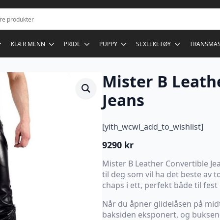
KLÆR MENN
PRIDE
PUPPY
SEXLEKETØY
TRANSMA
Mister B Leath
Jeans
[yith_wcwl_add_to_wishlist]
9290
kr
Mister B Leather Convertible Je
til deg som vil ha det beste av 
chaps i ett, perfekt både til fest 
Når du åpner glidelåsen på midt
baksiden eksponert, og buksene 