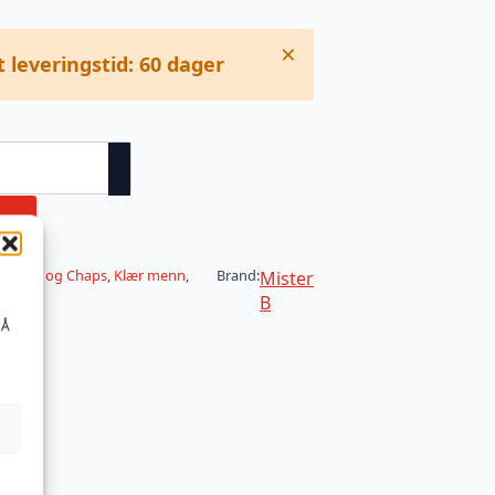
×
t leveringstid: 60 dager
v
 Shorts og Chaps
,
Klær menn
,
Brand:
Mister
B
 Å