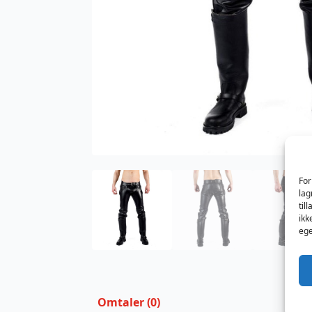
For
lag
til
ikk
ege
Omtaler (0)