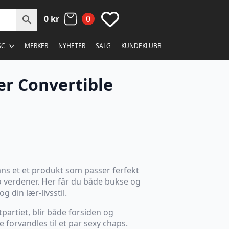
0
kr
0
SC
MERKER
NYHETER
SALG
KUNDEKLUBB
er Convertible
ans et et produkt som passer ferfekt
to verdener. Her får du både bukse og
og din lær-livsstil.
partiet, blir både forsiden og
forvandles til et par sexy chaps.