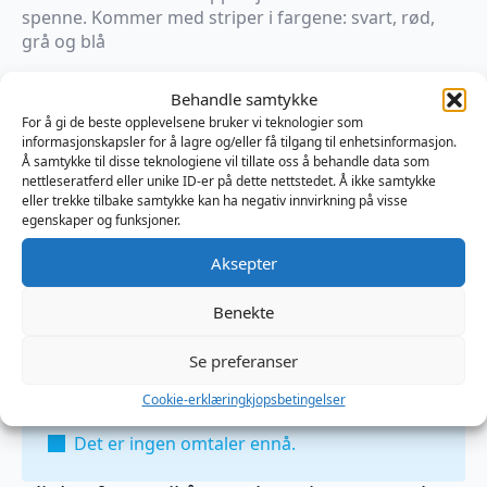
spenne. Kommer med striper i fargene: svart, rød,
grå og blå
Behandle samtykke
×
På vei til lager
For å gi de beste opplevelsene bruker vi teknologier som
informasjonskapsler for å lagre og/eller få tilgang til enhetsinformasjon.
Å samtykke til disse teknologiene vil tillate oss å behandle data som
Produktnummer:
MB600508
nettleseratferd eller unike ID-er på dette nettstedet. Å ikke samtykke
Kategorier:
Harness
,
Klær menn
,
Lær
eller trekke tilbake samtykke kan ha negativ innvirkning på visse
Brand:
Mister B
egenskaper og funksjoner.
Aksepter
Omtaler (0)
Benekte
Se preferanser
Omtaler
Cookie-erklæring
kjopsbetingelser
Det er ingen omtaler ennå.