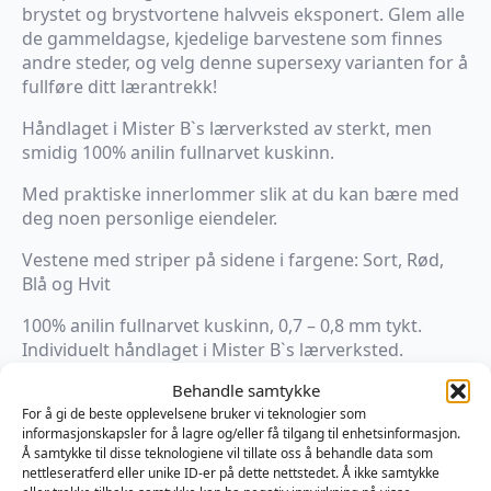
brystet og brystvortene halvveis eksponert. Glem alle
de gammeldagse, kjedelige barvestene som finnes
andre steder, og velg denne supersexy varianten for å
fullføre ditt lærantrekk!
Håndlaget i Mister B`s lærverksted av sterkt, men
smidig 100% anilin fullnarvet kuskinn.
Med praktiske innerlommer slik at du kan bære med
deg noen personlige eiendeler.
Vestene med striper på sidene i fargene: Sort, Rød,
Blå og Hvit
100% anilin fullnarvet kuskinn, 0,7 – 0,8 mm tykt.
Individuelt håndlaget i Mister B`s lærverksted.
Designet for å etterlate brystet og brystvortene
Behandle samtykke
halvveis/sexy eksponert.
For å gi de beste opplevelsene bruker vi teknologier som
Med innerlommer.
informasjonskapsler for å lagre og/eller få tilgang til enhetsinformasjon.
Størrelser: S til XL.
Å samtykke til disse teknologiene vil tillate oss å behandle data som
nettleseratferd eller unike ID-er på dette nettstedet. Å ikke samtykke