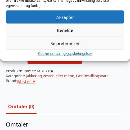
eller trekke tilbake samtykke kan ha negativ innvirkning på visse
×
egenskaper og funksjoner.
Bestillingsvare: Estimert leveringstid: 60
dager
Aksepter
Benekte
Størrelse
Se preferanser
Mister
Cookie-erklæring
kjopsbetingelser
B
Legg I Handlekurv
Leather
Muscle
Vest
Produktnummer:
MB13074
White
Kategorier:
Jakker og vester
,
Klær menn
,
Lær Bestillingsvare
Striped
Brand:
Mister B
antall
Omtaler (0)
Omtaler