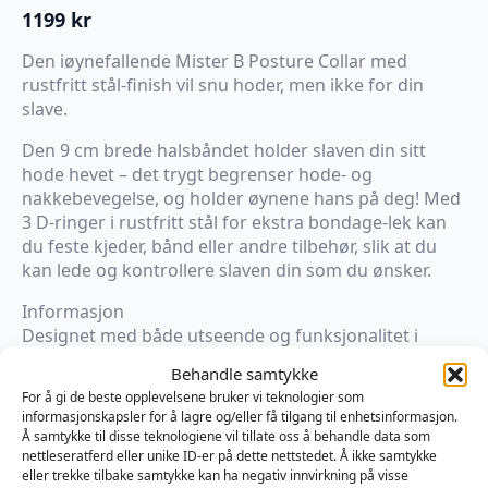
1199
kr
Den iøynefallende Mister B Posture Collar med
rustfritt stål-finish vil snu hoder, men ikke for din
slave.
Den 9 cm brede halsbåndet holder slaven din sitt
hode hevet – det trygt begrenser hode- og
nakkebevegelse, og holder øynene hans på deg! Med
3 D-ringer i rustfritt stål for ekstra bondage-lek kan
du feste kjeder, bånd eller andre tilbehør, slik at du
kan lede og kontrollere slaven din som du ønsker.
Informasjon
Designet med både utseende og funksjonalitet i
tankene, er dette solide halsbåndet enkelt å bruke og
Behandle samtykke
har rullet lærkanter for komfort under langvarig lek.
For å gi de beste opplevelsene bruker vi teknologier som
informasjonskapsler for å lagre og/eller få tilgang til enhetsinformasjon.
Tilgjengelig i to størrelser med spenneåpning, er
Å samtykke til disse teknologiene vil tillate oss å behandle data som
dette lær-BDSM-halsbåndet raskt og enkelt å tilpasse
nettleseratferd eller unike ID-er på dette nettstedet. Å ikke samtykke
og sikre.
eller trekke tilbake samtykke kan ha negativ innvirkning på visse