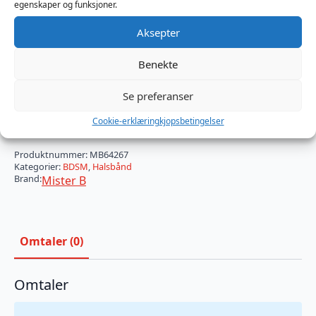
egenskaper og funksjoner.
Liten: passer til nakke 38,0 cm – 47,5 cm
Stor: passer til nakke 43,5 cm – 51,0 cm
Aksepter
Størrelse
Benekte
Se preferanser
Legg I Handlekurv
Cookie-erklæring
kjopsbetingelser
Produktnummer:
MB64267
Kategorier:
BDSM
,
Halsbånd
Brand:
Mister B
Omtaler (0)
Omtaler