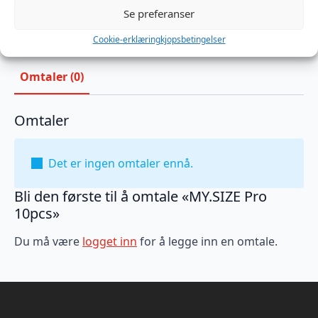
Kategorier:
Glid og Hygiene
,
Kondomer
,
Preventiver
Se preferanser
Brand:
My Size
Cookie-erklæring
kjopsbetingelser
Omtaler (0)
Omtaler
Det er ingen omtaler ennå.
Bli den første til å omtale «MY.SIZE Pro
10pcs»
Du må være
logget inn
for å legge inn en omtale.