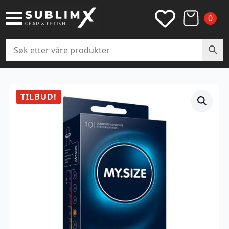
0
TILBUD!