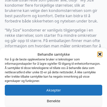
standardstørrelse som passer alle, tilbyr “My Size”
kondomer flere forskjellige størrelser, slik at
brukerne kan velge den kondomstørrelsen som gir
best passform og komfort. Dette kan bidra til å
forbedre både sikkerheten og nytelsen under bruk.
“My Size” kondomer er vanligvis tilgjengelige i en
rekke størrelser, som starter fra mindre omkretser
og går opp til større. På emballasjen finner man ofte
informasjon om hvordan man måler omkretsen for å
finne riktig størrelse. Dette gjør det lettere å finne en
Behandle samtykke
kondom som sitter godt og ikke sklir av eller føles for
For å gi de beste opplevelsene bruker vi teknologier som
stram.
informasjonskapsler for å lagre og/eller få tilgang til enhetsinformasjon.
Å samtykke til disse teknologiene vil tillate oss å behandle data som
Størrelse
nettleseratferd eller unike ID-er på dette nettstedet. Å ikke samtykke
eller trekke tilbake samtykke kan ha negativ innvirkning på visse
egenskaper og funksjoner.
MY.SIZE
Aksepter
Pro
Legg I Handlekurv
10pcs
antall
Benekte
Produktnummer:
OD04113700000