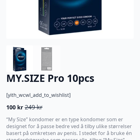
MY.SIZE Pro 10pcs
[yith_wcwl_add_to_wishlist]
249
kr
100
kr
Opprinnelig
Nåværende
pris
pris
“My Size” kondomer er en type kondomer som er
var:
er:
designet for å passe bedre ved å tilby ulike størrelser
249 kr.
100 kr.
basert på omkretsen av penis. I stedet for å bruke én