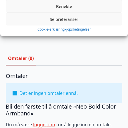
Neo
Benekte
Bold
Legg I Handlekurv
Color
Armband
Se preferanser
antall
Produktnummer:
MSNEO408
Kategorier:
Klær menn
,
Neopren
,
Tilbehør
Cookie-erklæring
kjopsbetingelser
Brand:
Mr-S-Leather
Omtaler (0)
Omtaler
Det er ingen omtaler ennå.
Bli den første til å omtale «Neo Bold Color
Armband»
Du må være
logget inn
for å legge inn en omtale.