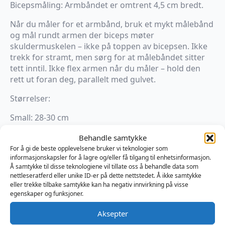
Bicepsmåling: Armbåndet er omtrent 4,5 cm bredt.
Når du måler for et armbånd, bruk et mykt målebånd
og mål rundt armen der biceps møter
skuldermuskelen – ikke på toppen av bicepsen. Ikke
trekk for stramt, men sørg for at målebåndet sitter
tett inntil. Ikke flex armen når du måler – hold den
rett ut foran deg, parallelt med gulvet.
Størrelser:
Small: 28-30 cm
Medium: 30-33 cm
Behandle samtykke
Large: 33-36 cm
For å gi de beste opplevelsene bruker vi teknologier som
Farge
informasjonskapsler for å lagre og/eller få tilgang til enhetsinformasjon.
Å samtykke til disse teknologiene vil tillate oss å behandle data som
nettleseratferd eller unike ID-er på dette nettstedet. Å ikke samtykke
eller trekke tilbake samtykke kan ha negativ innvirkning på visse
egenskaper og funksjoner.
Størrelse
Aksepter