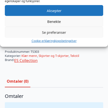
egenskaper og funksjoner.
Aksepter
Størrelse
Benekte
Se preferanser
NET
LONG
Legg I Handlekurv
Cookie-erklæring
kjopsbetingelser
SLEEVES
T-
SHIRT
Produktnummer:
TS303
antall
Kategorier:
Klær menn
,
Skjorter og T-skjorter
,
Tekstil
Brand:
ES Collection
Omtaler (0)
Omtaler