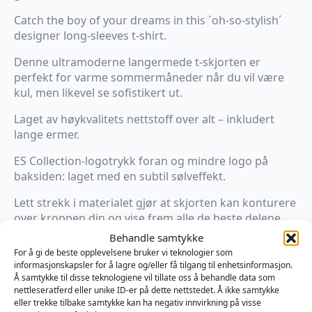
Catch the boy of your dreams in this ´oh-so-stylish´
designer long-sleeves t-shirt.
Denne ultramoderne langermede t-skjorten er
perfekt for varme sommermåneder når du vil være
kul, men likevel se sofistikert ut.
Laget av høykvalitets nettstoff over alt – inkludert
lange ermer.
ES Collection-logotrykk foran og mindre logo på
baksiden: laget med en subtil sølveffekt.
Lett strekk i materialet gjør at skjorten kan konturere
over kroppen din og vise frem alle de beste delene
dine.
Behandle samtykke
For å gi de beste opplevelsene bruker vi teknologier som
93 % polyester – 7 % elastan.
informasjonskapsler for å lagre og/eller få tilgang til enhetsinformasjon.
Å samtykke til disse teknologiene vil tillate oss å behandle data som
Stolt designet og laget i Barcelona
nettleseratferd eller unike ID-er på dette nettstedet. Å ikke samtykke
eller trekke tilbake samtykke kan ha negativ innvirkning på visse
Farge