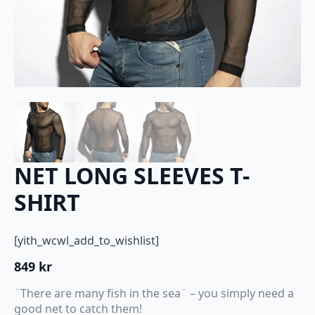
NET LONG SLEEVES T-
SHIRT
[yith_wcwl_add_to_wishlist]
849
kr
¨There are many fish in the sea¨ – you simply need a
good net to catch them!