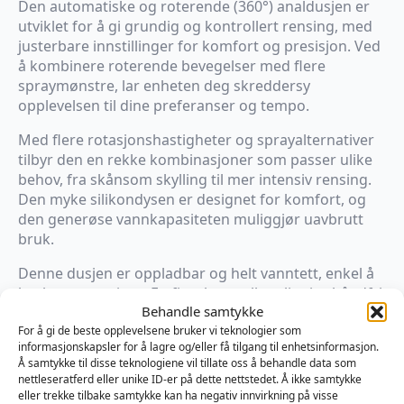
Den automatiske og roterende (360°) analdusjen er
utviklet for å gi grundig og kontrollert rensing, med
justerbare innstillinger for komfort og presisjon. Ved
å kombinere roterende bevegelser med flere
spraymønstre, lar enheten deg skreddersy
opplevelsen til dine preferanser og tempo.
Med flere rotasjonshastigheter og sprayalternativer
tilbyr den en rekke kombinasjoner som passer ulike
behov, fra skånsom skylling til mer intensiv rensing.
Den myke silikondysen er designet for komfort, og
den generøse vannkapasiteten muliggjør uavbrutt
bruk.
Denne dusjen er oppladbar og helt vanntett, enkel å
bruke og rengjøre. En fjernkontroll muliggjør håndfri
Behandle samtykke
justering av innstillinger, noe som gjør den praktisk
For å gi de beste opplevelsene bruker vi teknologier som
og enkel å bruke som en del av en vanlig
informasjonskapsler for å lagre og/eller få tilgang til enhetsinformasjon.
hygienerutine.
Å samtykke til disse teknologiene vil tillate oss å behandle data som
nettleseratferd eller unike ID-er på dette nettstedet. Å ikke samtykke
• Flere rotasjonshastigheter og sprøytealternativer
eller trekke tilbake samtykke kan ha negativ innvirkning på visse