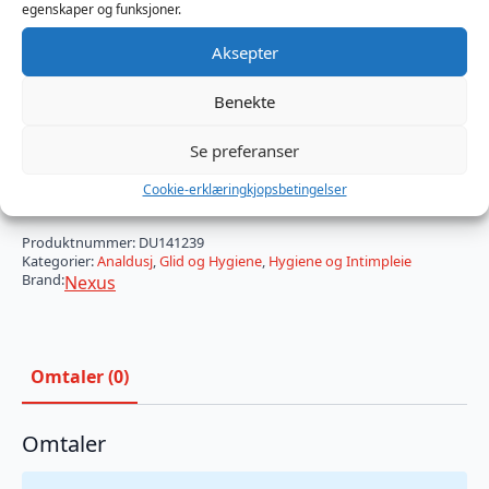
• Myk, kroppssikker silikondyse
egenskaper og funksjoner.
• Oppladbar og helt vanntett (IPX7)
• Stor kapasitet på 600 ml for kontinuerlig strømning
Aksepter
• Fjernkontroll for håndfri betjening
Benekte
På lager
Se preferanser
Nexus
Automatic
Legg I Handlekurv
Cookie-erklæring
kjopsbetingelser
ROTATING
360
ANAL
Produktnummer:
DU141239
DOUCHE
Kategorier:
Analdusj
,
Glid og Hygiene
,
Hygiene og Intimpleie
antall
Brand:
Nexus
Omtaler (0)
Omtaler