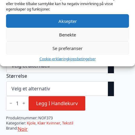
halsutringningen og den åpne ryggen fremhever
eller trekke tilbake samtykke kan ha negativ innvirkning på visse
egenskaper og funksjoner.
kroppens naturlige kurver og gir et selvsikkert,
strålende uttrykk.
Aksepter
Perfekt til formelle kvelder eller spesielle anledninger
Benekte
– denne kjolen kombinerer sofistikert eleganse med
en dristig og iøynefallende stil.
Se preferanser
Farge
Cookie-erklæring
kjopsbetingelser
Størrelse
Onyx
Liquid
Legg I Handlekurv
Long
dress
antall
Produktnummer:
NOF373
Kategorier:
Kjole
,
Klær Kvinner
,
Tekstil
Brand:
Noir