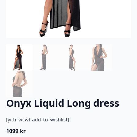
Onyx Liquid Long dress
[yith_wcwl_add_to_wishlist]
1099
kr