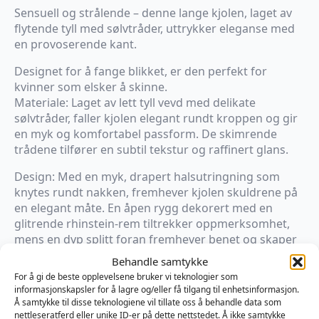
Sensuell og strålende – denne lange kjolen, laget av
flytende tyll med sølvtråder, uttrykker eleganse med
en provoserende kant.
Designet for å fange blikket, er den perfekt for
kvinner som elsker å skinne.
Materiale: Laget av lett tyll vevd med delikate
sølvtråder, faller kjolen elegant rundt kroppen og gir
en myk og komfortabel passform. De skimrende
trådene tilfører en subtil tekstur og raffinert glans.
Design: Med en myk, drapert halsutringning som
knytes rundt nakken, fremhever kjolen skuldrene på
en elegant måte. En åpen rygg dekorert med en
glitrende rhinstein-rem tiltrekker oppmerksomhet,
mens en dyp splitt foran fremhever benet og skaper
en slående, flytende silhuett.
Behandle samtykke
For å gi de beste opplevelsene bruker vi teknologier som
Passform: Designet for å flyte uanstrengt, beveger
informasjonskapsler for å lagre og/eller få tilgang til enhetsinformasjon.
den lette tyllen seg med kroppen samtidig som den
Å samtykke til disse teknologiene vil tillate oss å behandle data som
bevarer en flatterende fasong. Den draperte
nettleseratferd eller unike ID-er på dette nettstedet. Å ikke samtykke