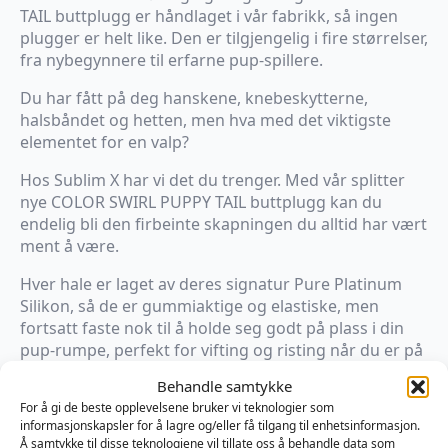
TAIL buttplugg er håndlaget i vår fabrikk, så ingen
plugger er helt like. Den er tilgjengelig i fire størrelser,
fra nybegynnere til erfarne pup-spillere.
Du har fått på deg hanskene, knebeskytterne,
halsbåndet og hetten, men hva med det viktigste
elementet for en valp?
Hos Sublim X har vi det du trenger. Med vår splitter
nye COLOR SWIRL PUPPY TAIL buttplugg kan du
endelig bli den firbeinte skapningen du alltid har vært
ment å være.
Hver hale er laget av deres signatur Pure Platinum
Silikon, så de er gummiaktige og elastiske, men
fortsatt faste nok til å holde seg godt på plass i din
pup-rumpe, perfekt for vifting og risting når du er på
alle fire eller rister på de lodne baken.
Behandle samtykke
For å gi de beste opplevelsene bruker vi teknologier som
Den ergonomiske, avsmalnede pluggen er designet
informasjonskapsler for å lagre og/eller få tilgang til enhetsinformasjon.
for komfort og for å “låse” seg tett opp i pup-pucken
Å samtykke til disse teknologiene vil tillate oss å behandle data som