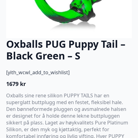
Oxballs PUG Puppy Tail –
Black Green – S
[yith_wcwl_add_to_wishlist]
1679
kr
Oxballs sine rene silikon PUPPY TAILS har en
superglatt buttplugg med en festet, fleksibel hale.
Den bønneformede pluggen og avsmalnede halsen
er designet for å holde denne lekne buttpluggen
sikkert på plass. Laget av høykvalitets Pure Platinum
Silikon, er den myk og kjøttaktig, perfekt for
komfortabel innføring og livlig vifting. Hver PUPPY