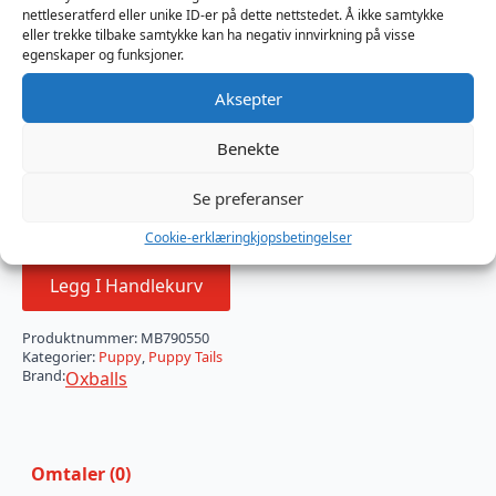
din, slik at du slipper å avbryte scenen for å prøve å få
nettleseratferd eller unike ID-er på dette nettstedet. Å ikke samtykke
halen på plass igjen med hansker på (ikke et vakkert
eller trekke tilbake samtykke kan ha negativ innvirkning på visse
syn)…
egenskaper og funksjoner.
Den myke, fleksible silikonhalen henger naturlig, og
Aksepter
når den kombineres med den utvidede pluggbasen,
kan du fritt bevege den rundt ved å ganske enkelt
Benekte
stramme og slappe av i muskulaturen.
Se preferanser
Kun 1 på lager
Cookie-erklæring
kjopsbetingelser
Legg I Handlekurv
Produktnummer:
MB790550
Kategorier:
Puppy
,
Puppy Tails
Brand:
Oxballs
Omtaler (0)