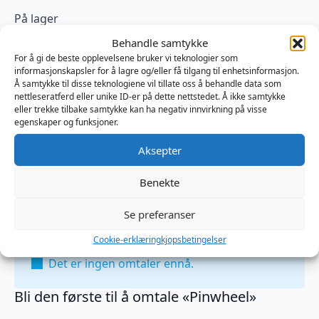
På lager
Pinwheel
Behandle samtykke
antall
Legg I Handlekurv
For å gi de beste opplevelsene bruker vi teknologier som
informasjonskapsler for å lagre og/eller få tilgang til enhetsinformasjon.
Å samtykke til disse teknologiene vil tillate oss å behandle data som
Produktnummer:
OPR112TMS2384
nettleseratferd eller unike ID-er på dette nettstedet. Å ikke samtykke
Kategorier:
BDSM
,
Pinnehjul
,
Sensorisk
eller trekke tilbake samtykke kan ha negativ innvirkning på visse
Brand:
Kiotos
egenskaper og funksjoner.
Aksepter
Omtaler (0)
Benekte
Se preferanser
Omtaler
Cookie-erklæring
kjopsbetingelser
Det er ingen omtaler ennå.
Bli den første til å omtale «Pinwheel»