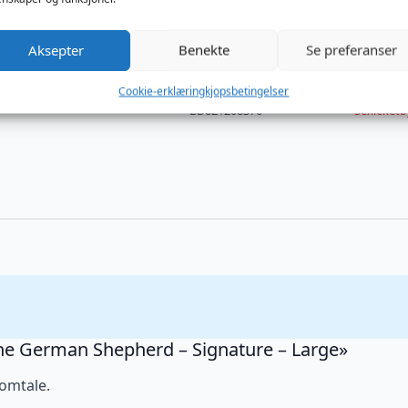
På vei til lager
Aksepter
Benekte
Se preferanser
Cookie-erklæring
kjopsbetingelser
Produktnummer:
Kategorie
BD821208376
Sexleketø
 the German Shepherd – Signature – Large»
 omtale.