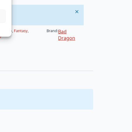
×
r:
Dildo
,
Fantasy
,
Brand:
Bad
y
Dragon