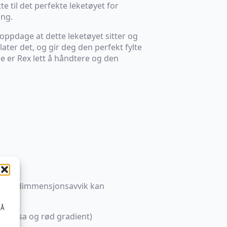
te til det perfekte leketøyet for
ing.
 oppdage at dette leketøyet sitter og
ater det, og gir deg den perfekt fylte
e er Rex lett å håndtere og den
e- og dimmensjonsavvik kan
 Å
 (rosa og rød gradient)