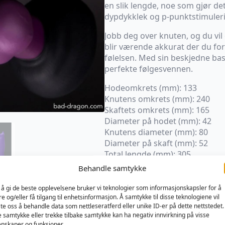
en slik lengde, noe som gjør det
dypdykklek og p-punktstimuler
Jobb deg over knuten, og du vil
blir værende akkurat der du forl
følelsen. Med sin beskjedne bas
perfekte følgesvennen.
Hodeomkrets (mm): 133
Knutens omkrets (mm): 240
Skaftets omkrets (mm): 165
Diameter på hodet (mm): 42
Knutens diameter (mm): 80
Diameter på skaft (mm): 52
Total lengde (mm): 305
Innførbar lengde (mm): 254
Behandle samtykke
Produktene er håndlaget; farg
 å gi de beste opplevelsene bruker vi teknologier som informasjonskapsler for å
forekomme.
re og/eller få tilgang til enhetsinformasjon. Å samtykke til disse teknologiene vil
late oss å behandle data som nettleseratferd eller unike ID-er på dette nettstedet.
NB: Kommer i fargen SIGNATURE
e samtykke eller trekke tilbake samtykke kan ha negativ innvirkning på visse
nskaper og funksjoner.