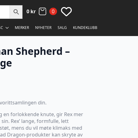
0
kr
0
SC
MERKER
NYHETER
SALG
KUNDEKLUBB
an Shepherd –
rge
favorittsamlingen din.
 en forlokkende knute, gir Rex mer
sin. Rex’ lange, formfulle, lett
r støt, mens du vil møte klimaks med
Bad Dragon-produkter kan skryte av