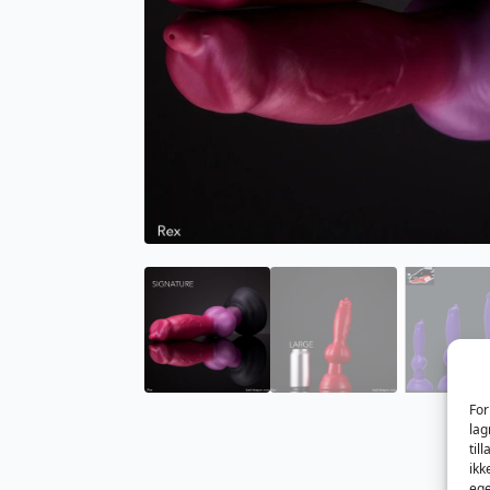
For
lag
til
ikk
ege