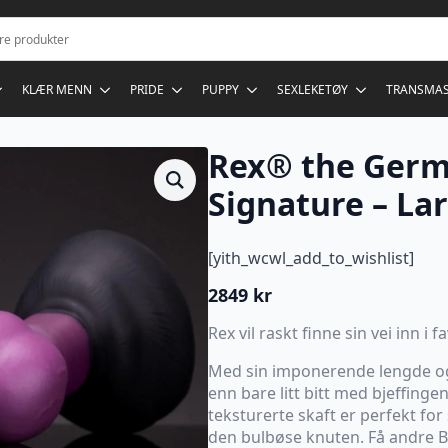
KLÆR MENN
PRIDE
PUPPY
SEXLEKETØY
TRANSMA
Rex® the Germ
Signature – La
[yith_wcwl_add_to_wishlist]
2849
kr
Rex vil raskt finne sin vei inn i 
Med sin imponerende lengde og
enn bare litt bitt med bjeffingen 
teksturerte skaft er perfekt fo
den bulbøse knuten. Få andre 