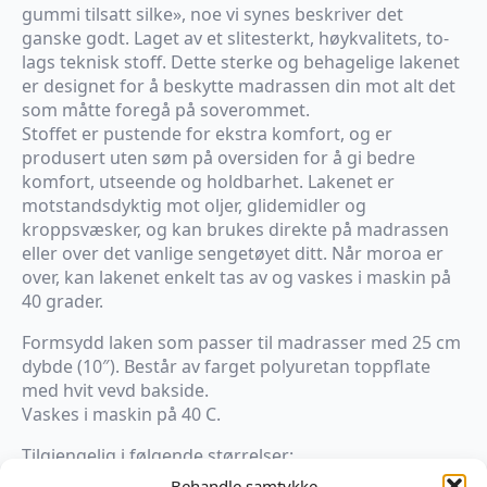
gummi tilsatt silke», noe vi synes beskriver det
ganske godt. Laget av et slitesterkt, høykvalitets, to-
lags teknisk stoff. Dette sterke og behagelige lakenet
er designet for å beskytte madrassen din mot alt det
som måtte foregå på soverommet.
Stoffet er pustende for ekstra komfort, og er
produsert uten søm på oversiden for å gi bedre
komfort, utseende og holdbarhet. Lakenet er
motstandsdyktig mot oljer, glidemidler og
kroppsvæsker, og kan brukes direkte på madrassen
eller over det vanlige sengetøyet ditt. Når moroa er
over, kan lakenet enkelt tas av og vaskes i maskin på
40 grader.
Formsydd laken som passer til madrasser med 25 cm
dybde (10″). Består av farget polyuretan toppflate
med hvit vevd bakside.
Vaskes i maskin på 40 C.
Tilgjengelig i følgende størrelser:
140 x 200 x 25 cm
Behandle samtykke