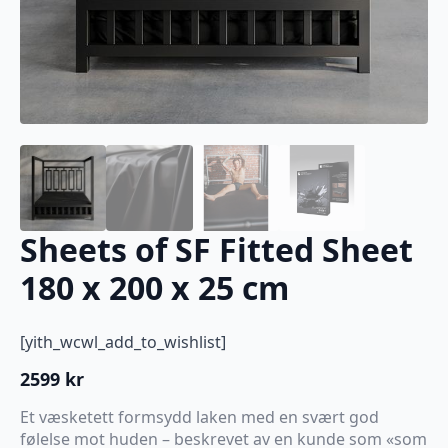
Sheets of SF Fitted Sheet
180 x 200 x 25 cm
[yith_wcwl_add_to_wishlist]
2599
kr
Et væsketett formsydd laken med en svært god
følelse mot huden – beskrevet av en kunde som «som