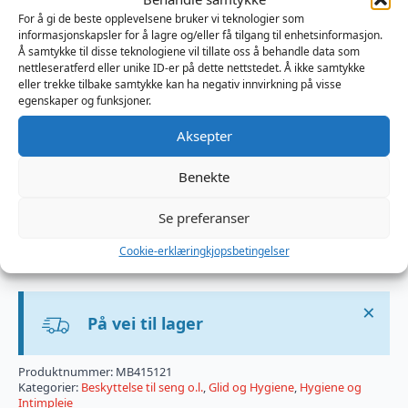
150 x 200 x 25 cm
For å gi de beste opplevelsene bruker vi teknologier som
160 x 200 x 25 cm
informasjonskapsler for å lagre og/eller få tilgang til enhetsinformasjon.
Å samtykke til disse teknologiene vil tillate oss å behandle data som
180 x 200 x 25 cm
nettleseratferd eller unike ID-er på dette nettstedet. Å ikke samtykke
Vekt fra 1,05 kg til 1,30 kg, avhengig av størrelse.
eller trekke tilbake samtykke kan ha negativ innvirkning på visse
egenskaper og funksjoner.
Lagerføres i fargen sort. Rødt kan leveres på
bestilling. 150 x 200 x 25 leveres kun i sort
Aksepter
Merk: Enkelte produkter, som farget voks, kan gi
Benekte
flekker. Fargestoffer kan også overføres fra klær, PVC,
gummi osv. Hvis du er usikker, test et lite område
Se preferanser
først eller kontakt oss for en stoffprøve.
Cookie-erklæring
kjopsbetingelser
Produsert i Storbritannia
×
På vei til lager
Produktnummer:
MB415121
Kategorier:
Beskyttelse til seng o.l.
,
Glid og Hygiene
,
Hygiene og
Intimpleie