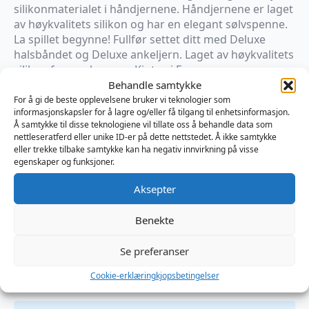
silikonmaterialet i håndjernene. Håndjernene er laget
av høykvalitets silikon og har en elegant sølvspenne.
La spillet begynne! Fullfør settet ditt med Deluxe
halsbåndet og Deluxe ankeljern. Laget av høykvalitets
silikon fra merkevaren Kiotos i Europa.
Behandle samtykke
For å gi de beste opplevelsene bruker vi teknologier som
×
informasjonskapsler for å lagre og/eller få tilgang til enhetsinformasjon.
På vei til lager
Å samtykke til disse teknologiene vil tillate oss å behandle data som
nettleseratferd eller unike ID-er på dette nettstedet. Å ikke samtykke
eller trekke tilbake samtykke kan ha negativ innvirkning på visse
Produktnummer:
OPR152001000
egenskaper og funksjoner.
Kategorier:
BDSM
,
Mansjetter
,
Restraints
Brand:
Kiotos
Aksepter
Benekte
Omtaler (0)
Se preferanser
Cookie-erklæring
kjopsbetingelser
Omtaler