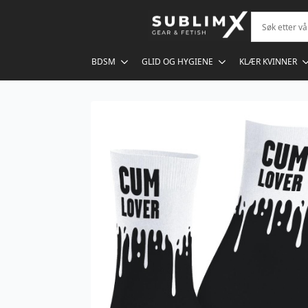
BDSM
GLID OG HYGIENE
KLÆR KVINNER