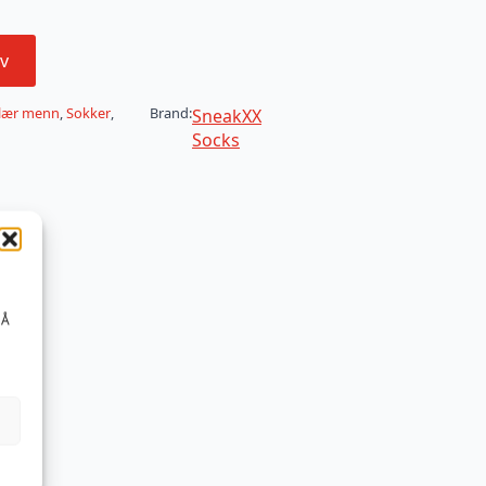
v
lær menn
,
Sokker
,
Brand:
SneakXX
Socks
 Å