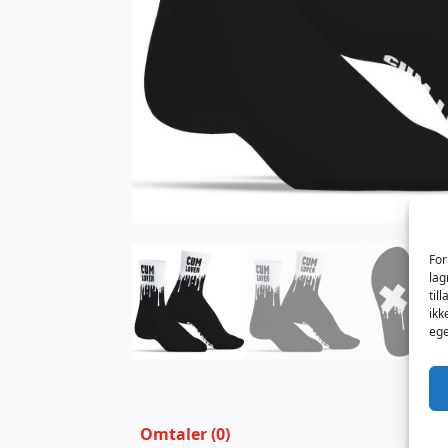
For
lag
til
ikk
ege
Omtaler (0)