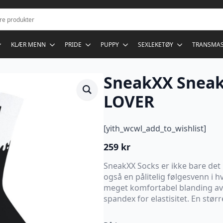
KLÆR MENN
PRIDE
PUPPY
SEXLEKETØY
TRANSMA
SneakXX Sneak
LOVER
[yith_wcwl_add_to_wishlist]
259
kr
SneakXX Socks er ikke bare det 
også en pålitelig følgesvenn i h
meget komfortabel blanding av
spandex for elastisitet. En størr