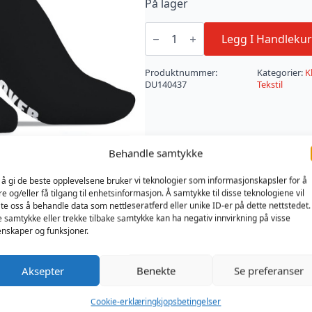
På lager
SneakXX
Sneaker
Legg I Handlekur
Socks
CUM
LOVER
Produktnummer:
Kategorier:
K
antall
DU140437
Tekstil
Behandle samtykke
 å gi de beste opplevelsene bruker vi teknologier som informasjonskapsler for å
re og/eller få tilgang til enhetsinformasjon. Å samtykke til disse teknologiene vil
late oss å behandle data som nettleseratferd eller unike ID-er på dette nettstedet.
e samtykke eller trekke tilbake samtykke kan ha negativ innvirkning på visse
nskaper og funksjoner.
Aksepter
Benekte
Se preferanser
Cookie-erklæring
kjopsbetingelser