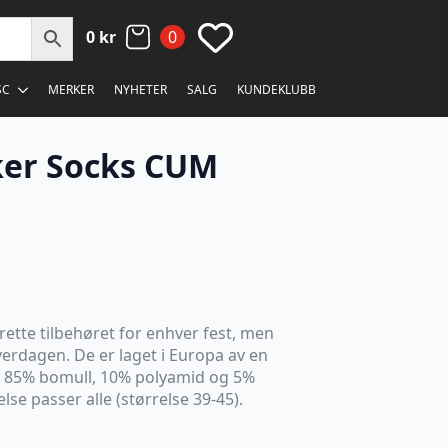
0
kr
0
SC
MERKER
NYHETER
SALG
KUNDEKLUBB
er Socks CUM
rette tilbehøret for enhver fest, men
verdagen. De er laget i Europa av en
 85% bomull, 10% polyamid og 5%
else passer alle (størrelse 39-45).