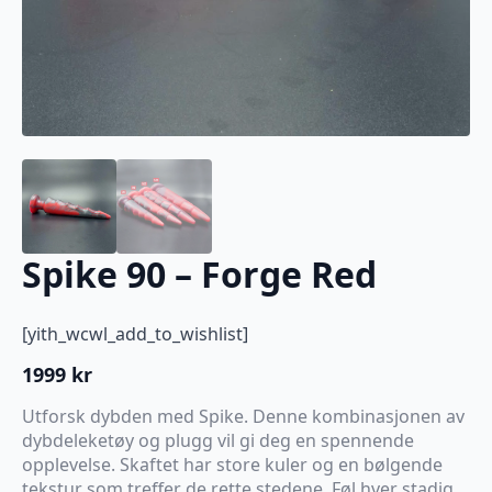
Spike 90 – Forge Red
[yith_wcwl_add_to_wishlist]
1999
kr
Utforsk dybden med Spike. Denne kombinasjonen av
dybdeleketøy og plugg vil gi deg en spennende
opplevelse. Skaftet har store kuler og en bølgende
tekstur som treffer de rette stedene. Føl hver stadig