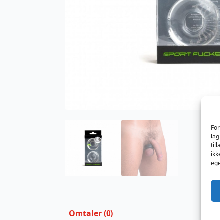
For
lag
til
ikk
ege
Omtaler (0)