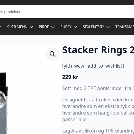
KLÆR MENN
PRIDE
PUPPY
SEXLEKETØY
TRANSMA
Stacker Rings 
[yith_wcwl_add_to_wishlist]
229
kr
Sett med 2 TPE penisringer fra 
Designet for å brukes i den k
hverandre som en ekstra tykk p
hverandre som hang-low ballstre
passer alle.
Laget av silikon og TPE-blandin