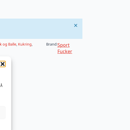
×
k og Balle
,
Kukring
,
Brand:
Sport
Fucker
 Å