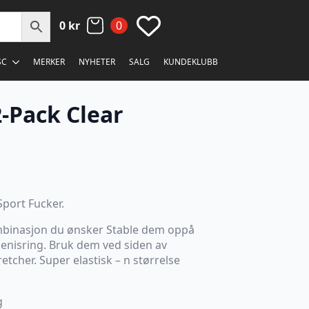
0
kr
0
SC
MERKER
NYHETER
SALG
KUNDEKLUBB
2-Pack Clear
Sport Fucker.
ombinasjon du ønsker Stable dem oppå
enisring. Bruk dem ved siden av
tcher. Super elastisk – n størrelse
g