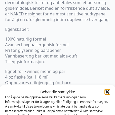
dermatologisk testet og anbefales som et personlig
glidemiddel. Beriket med en forfriskende duft av aloe,
er NAKED designet for de mest sensitive hudtypene
for å gi en uforglemmelig intim opplevelse hver gang.
Egenskaper:
100% naturlig formel
Avansert hypoallergenisk formel
Fri for glyserin og parabener
Vannbasert og beriket med aloe-duft
Tilleggsinformasjon:
Egnet for kvinner, menn og par
4 oz flaske (ca. 118 ml)
Oppbevares utilgjengelig for barn
LAGET I USA
Behandle samtykke
Beskrivelse:
For å gi de beste opplevelsene bruker vi teknologier som
Swiss Navy NAKED er skapt for alle hudtyper, så alle
informasjonskapsler for å lagre og/eller få tilgang til enhetsinformasjon.
kan nyte en glatt, friksjonsfri opplevelse. Med de
Å samtykke til disse teknologiene vil tillate oss å behandle data som
fineste ingrediensene, en hypoallergenisk formel og
nettleseratferd eller unike ID-er på dette nettstedet. Å ikke samtykke