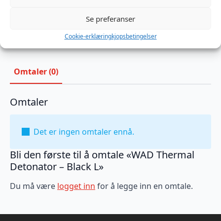
Produktnummer:
MB779329
Se preferanser
Kategorier:
Analplugg
,
PVC
,
Sexleketøy
Brand:
WAD
Cookie-erklæring
kjopsbetingelser
Omtaler (0)
Omtaler
Det er ingen omtaler ennå.
Bli den første til å omtale «WAD Thermal
Detonator – Black L»
Du må være
logget inn
for å legge inn en omtale.