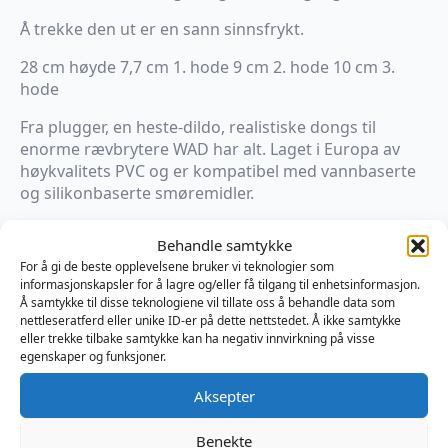
Å trekke den ut er en sann sinnsfrykt.
28 cm høyde 7,7 cm 1. hode 9 cm 2. hode 10 cm 3.
hode
Fra plugger, en heste-dildo, realistiske dongs til
enorme rævbrytere WAD har alt. Laget i Europa av
høykvalitets PVC og er kompatibel med vannbaserte
og silikonbaserte smøremidler.
Slippmidler kan være tilstede når du får leketøyet ditt.
Behandle samtykke
De beskytter den under produksjonsprosessen og
For å gi de beste opplevelsene bruker vi teknologier som
under frakt. Det er ufarlig, men rengjør leketøyet før
informasjonskapsler for å lagre og/eller få tilgang til enhetsinformasjon.
første gangs bruk med Mister B Clean og du er i
Å samtykke til disse teknologiene vil tillate oss å behandle data som
gang.
nettleseratferd eller unike ID-er på dette nettstedet. Å ikke samtykke
eller trekke tilbake samtykke kan ha negativ innvirkning på visse
egenskaper og funksjoner.
Kun 1 på lager
Aksepter
Legg I Handlekurv
Benekte